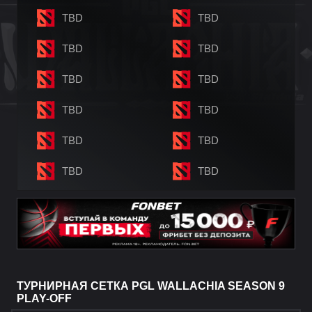
TBD
TBD
TBD
TBD
TBD
TBD
TBD
TBD
TBD
TBD
TBD
TBD
ТУРНИРНАЯ СЕТКА PGL WALLACHIA SEASON 9
PLAY-OFF