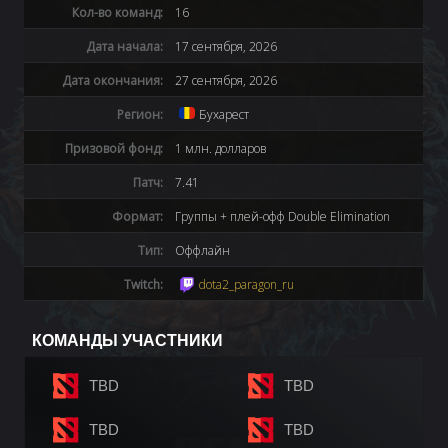
Кол-во команд:
16
Дата начала:
17 сентября, 2026
Дата окончания:
27 сентября, 2026
Регион:
Бухарест
Призовой фонд:
1 млн. долларов
Патч:
7.41
Формат:
Группы + плей-офф Double Elimination
Тип:
Оффлайн
Twitch:
dota2_paragon_ru
КОМАНДЫ УЧАСТНИКИ
TBD
TBD
TBD
TBD