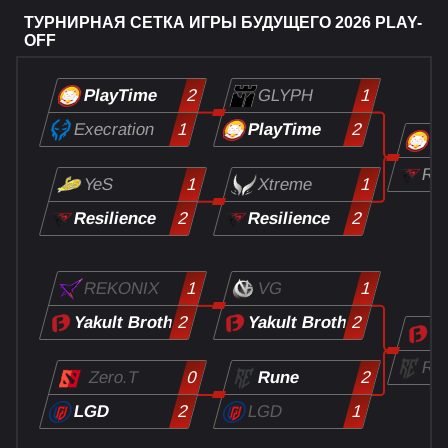
ТУРНИРНАЯ СЕТКА ИГРЫ БУДУЩЕГО 2026 PLAY-
OFF
PlayTime
GLYPH
2
1
Execration
PlayTime
1
2
P
Res
YeS
Xtreme
1
1
Resilience
Resilience
2
2
REKONIX
VG
1
1
Yakult Brothers
Yakult Brothers
2
2
Ya
Ru
Rune
Zero.T
0
2
LGD
LGD
2
1