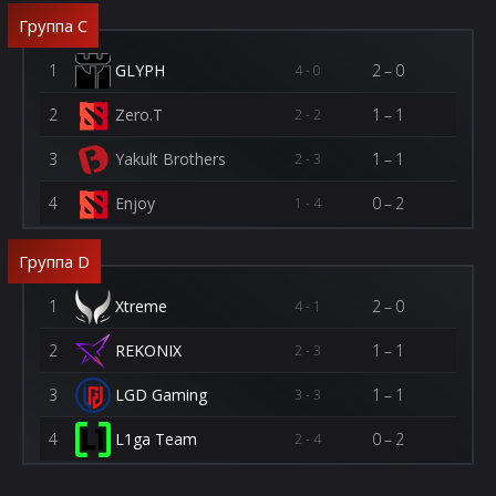
Группа C
1
GLYPH
2–0
4 - 0
2
Zero.T
1–1
2 - 2
3
Yakult Brothers
1–1
2 - 3
4
Enjoy
0–2
1 - 4
Группа D
1
Xtreme
2–0
4 - 1
2
REKONIX
1–1
2 - 3
3
LGD Gaming
1–1
3 - 3
4
L1ga Team
0–2
2 - 4