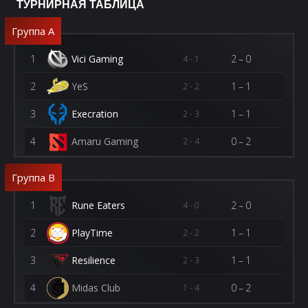
ТУРНИРНАЯ ТАБЛИЦА
Группа A
1
Vici Gaming
2–0
4 - 1
2
YeS
1–1
2 - 2
3
Execration
1–1
2 - 3
4
Amaru Gaming
0–2
2 - 4
Группа B
1
Rune Eaters
2–0
4 - 0
2
PlayTime
1–1
2 - 2
3
Resilience
1–1
2 - 3
4
Midas Club
0–2
1 - 4