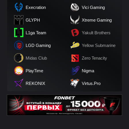
Execration
Vici Gaming
GLYPH
Xtreme Gaming
L1ga Team
Yakult Brothers
LGD Gaming
Yellow Submarine
Midas Club
Zero Tenacity
PlayTime
Nigma
REKONIX
Virtus.Pro