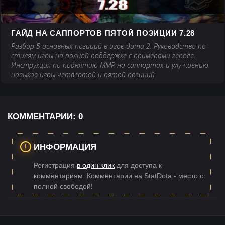
ГАЙД НА САППОРТОВ ПЯТОЙ ПОЗИЦИИ 7.28
Разбор 5 основных позиций в игре дота 2. Руководство по
стилям игры на полной поддержке с примерами героев.
Инструкция по поднятию ММР на саппортах и улучшению
навыков игры четвертой и пятой позиций
КОММЕНТАРИИ:
0
ИНФОРМАЦИЯ
Регистрация
в один клик
для доступа к
комментариям. Комментарии на StatDota - место с
полной свободой!