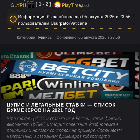
[1-2]
GLYPH
PlayTime
,
bo3
Информация была обновлена 05 августа 2026 в 23:56
пользователем UsurpatorVaticana
Категория:
Турниры
Обновлено: 05 августа 2026 в 23:56
ЦУПИС И ЛЕГАЛЬНЫЕ СТАВКИ — СПИСОК
БУКМЕКЕРОВ НА 2021 ГОД
Что такое ЦУПИС и сколько их в России., какие функции
выполняет ЦУПИС, история появления. Разбираемся в
пошлинах и налогах со ставок на примере. Сравниваем
нелегальных и легальных букмекеров киберспорта