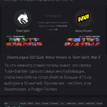
DreamLeague S22 Quali, Natus Vincere vs Team Spirit, Map 3
Те, кто немного ставил тоталы знают, что связка
Tusk+Batrider одна из самых многоубиващих,
статистика 64% на тотал убийств больше 47.5 на
выборке в 50 матчей. Против них – ни Chen, и не
Beastmaster, а Pudge+Techies.