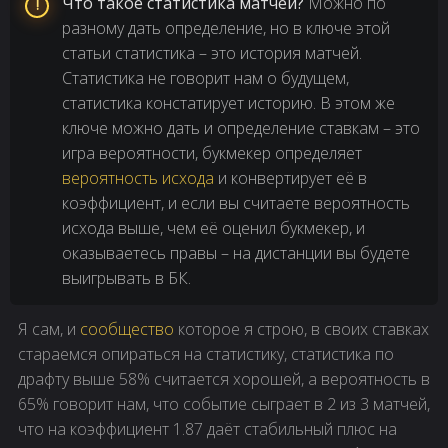
Что такое статистика матчей?
Можно по
разному дать определение, но в ключе этой
статьи статистика – это история матчей.
Статистика не говорит нам о будущем,
статистика констатирует историю. В этом же
ключе можно дать и определение ставкам – это
игра вероятности, букмекер определяет
вероятность исхода
и конвертирует её в
коэффициент, и если вы считаете вероятность
исхода выше, чем её оценил букмекер, и
оказываетесь правы – на дистанции вы будете
выигрывать в БК.
Я сам, и
сообщество
которое я строю, в своих ставках
стараемся опираться на статистику, статистика по
драфту выше 58% считается хорошей, а вероятность в
65% говорит нам, что событие сыграет в 2 из 3 матчей,
что на коэффициент 1.87 даёт стабильный плюс на