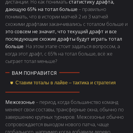
дистанции. Но как понимать
статистику драфта,
дающую 65% на тотал больше
– правильно
понимать, что в истории матчей 2 из 3 матчей
схожими драфтами заканчивались с тоталом больше и
это совсем не значит, что текущий драфт и все
последующие схожие драфты будут играть тотал
больше
. На этом этапе стоит задаться вопросом, а
когда этот драфт, с 65% на тотал больше, всё же
сыграет тотал меньше?
Ставим тоталы в лайве – тактика и стратегия
Межсезонье
– период, когда большинство команд
меняют свои составы, трансферные окна, обычно по
завершению крупных турниров. Межсезонье обычно
сопровождается выходом нового патча, чаще
глобального, например когда добавили дерево