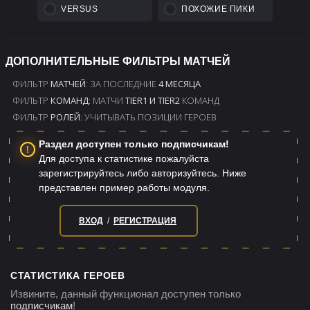
RADIANT
LOST
FIRST 10 KILLS
VERSUS
ПОХОЖИЕ ПИКИ
RADIANT FIRST ROSHAN
RADIANT
LOST
FIRST ROSHAN
ДОПОЛНИТЕЛЬНЫЕ ФИЛЬТРЫ МАТЧЕЙ
RADIANT WIN
ФИЛЬТР
МАТЧЕЙ
: ЗА ПОСЛЕДНИЕ
4 МЕСЯЦА
RADIANT
LOSE
ФИЛЬТР
КОМАНД
: МАТЧИ
TIER1 И TIER2
КОМАНД
DIRE FIRST 10 KILLS
ФИЛЬТР
РОЛЕЙ
: УЧИТЫВАТЬ ПОЗИЦИИ ГЕРОЕВ
DIRE
LOST
FIRST 10 KILLS
Раздел доступен только подписчикам!
DIRE FIRST ROSHAN
Для доступа к статистике пожалуйста
DIRE
LOST
FIRST ROSHAN
зарегистрируйтесь либо авторизуйтесь. Ниже
представлен пример работы модуля.
DIRE WIN
DIRE
LOSE
ВХОД
/
РЕГИСТРАЦИЯ
МАТЧИ ДЛИТЕЛЬНЕЕ
МИНУТ
МАТЧИ КОРОЧЕ
МИНУТ
СТАТИСТИКА ГЕРОЕВ
Извините, данный функционал доступен только
подписчикам
!