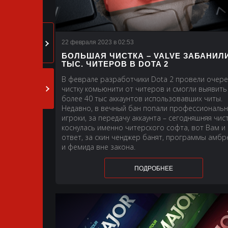
22 февраля 2023 в 02:53
БОЛЬШАЯ ЧИСТКА – VALVE ЗАБАНИЛИ
ТЫС. ЧИТЕРОВ В DOTA 2
В феврале разработчики Dota 2 провели очер
чистку комьюнити от читеров и смогли выявить
более 40 тыс аккаунтов использовавших читы.
Недавно, в вечный бан попали профессиональ
игроки, за передачу аккаунта – сегодняшняя чис
коснулась именно читерского софта, вот Вам и
ответ, за скин ченджер банят, программы амбр
и фемида вне закона.
ПОДРОБНЕЕ