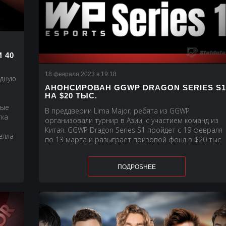
 40
18 февраля 2023 в 19:18
едную
АНОНСИРОВАН GGWP DRAGON SERIES S
НА $20 ТЫС.
ные
В преддверии Lima Major, ребята из GGWP
тка
организовали турнир в Азии, с участием команд из
Китая. GGWP Dragon Series S1 пройдет с 19 февраля
елла
по 13 марта и разыграет призовой фонд в $20 тыс.
ПОДРОБНЕЕ