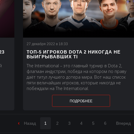
27 декабря 2022 в 18:33
23
ТОП-5 ИГРОКОВ DOTA 2 НИКОГДА НЕ
ВЫИГРЫВАВШИХ TI
й
The International – это главный турнир в Dota 2,
флагман индустрии, победа на котором по праву
даёт титул лучшего дотера мира. Вот наш список
пяти величайших игроков, которые никогда не
побеждали на The International.
ПОДРОБНЕЕ
‹
Назад
1
2
3
4
5
6
Вперед