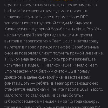
играли с переменным успехом, но после замены so
bad на Mira коллектив начал демонстрировать
неплохие результаты и во втором сезоне DPC
завоевал место в групповой стадии Мейджора в
Киеве, уступив в упорной борьбе лишь Virtus Pro. Увы,
на лан-турнире Team Spirit едва вышли из группы,
выйграв в переигровках у Team Liquid, и затем сразу
вылетели в первом раунде плей-офф. Заработанные
очки не позволили Спирит получить прямой инвайт на
TI10, команде вновь пришлось пройти важнейшее
испытание в виде СНГ квалификаций. Финал с Team
Empire закончился близким счетом 3:2 в пользу
Драконов, а далее сценарий уже известен всем
фанатам Доты — ребята из Team Spirit сенсационно
становятся чемпионами The International 2021! Yatoro,
мало того что стал одним из самых богатых
киберспортсменов меньше чем за 1.5 года карьеры,
так еще и удивил обширным пуллом керри-героев (14