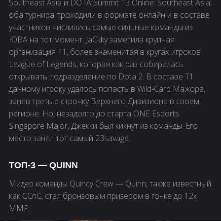
Southeast Asia и DOTA Summit 13 Online: Southeast Asia,
оба турнира проходили в формате онлайн и в составе
участников числились самые сильные команды из
ЮВА на тот момент. JaCkky заметила крупная
организация T1, более знаменитая в кругах игроков
League of Legends, которая как раз собиралась
открывать подразделение по Dota 2. В составе T1
данному игроку удалось попасть в Wild-Card Мажора,
заняв третью строчку Верхнего Дивизиона в своем
регионе. Но, незадолго до старта ONE Esports
Singapore Major, Джекки был кикнут из команды. Его
место занял тот самый 23savage.
ТОП-3 — QUINN
Мидер команды Quincy Crew — Quinn, также известный
как CCnC, стал бронзовым призером в гонке до 12к
ММР.