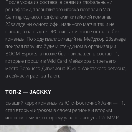
После ухода из состава, в связи из глобальными
решафлами, талантливого игрока позвали в Vici
Gaming, однако, под флагами китайской команды
23savage ни одного официального матча так и не
сыграл, а на старте DPC лиг так и вовсе остался без
команды. По ходу квалификаций на Мейджор 23savage
поиграл пару игр будучи стендином в организации
BOOM Esports, а позже был приглашен в состав T1,
которые прошли в Wild Card Мейджора с третьего
места Верхнего Дивизиона Южно-Азиатского региона,
а сейчас играет за Talon.
ТОП-2 — JACKKY
Бывший керри команды из Юго-Восточной Азии — T1,
стал вторым игроком в своем регионе и вторым
игроком в мире, которому удалось апнуть 12к ММР.