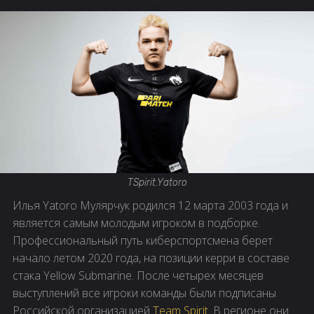
TSpirit.Yatoro
Илья Yatoro Мулярчук родился 12 марта 2003 года и
является самым молодым игроком в подборке.
Профессиональный путь киберспортсмена берет
начало летом 2020 года, на позиции керри в составе
стака Yellow Submarine. После четырех месяцев
выступлений все игроки команды были подписаны
Российской организацией
Team Spirit
. В регионе они