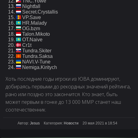
TNC.Yowe
Nightfall
Secret.Crystallis
VP.Save
HR.Malady
OG.bzm
Talon.Mikoto
OT.Naive
Cr1t
Tundra.Skiter
Tundra.Saksa
NAVI.V-Tune
Nemiga.Kiritych
Хоть последние годы игроки из ЮВА доминируют,
добираясь первыми до рекордных значений рейтинга,
рано или поздно это закончится. Кто знает, быть
может первым в гонке до 13 000 ММР станет наш
соотечественник.
Автор:
Jesus
Категория:
Новости
20 мая 2021 в 18:54