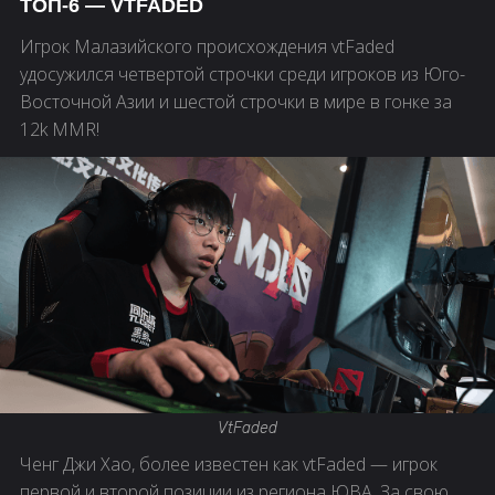
ТОП-6 — VTFADED
Игрок Малазийского происхождения vtFaded
удосужился четвертой строчки среди игроков из Юго-
Восточной Азии и шестой строчки в мире в гонке за
12k MMR!
VtFaded
Ченг Джи Хао, более известен как vtFaded — игрок
первой и второй позиции из региона ЮВА. За свою