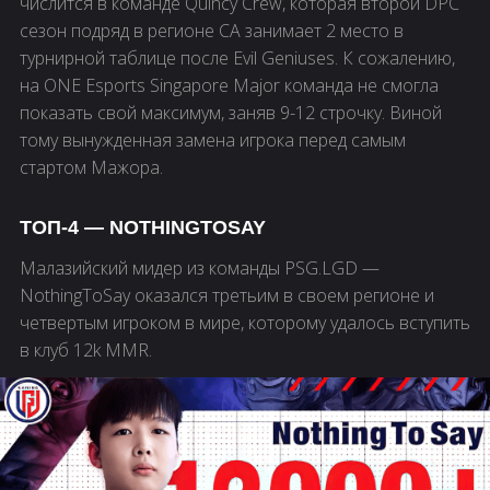
числится в команде Quincy Crew, которая второй DPC
сезон подряд в регионе СА занимает 2 место в
турнирной таблице после Evil Geniuses. К сожалению,
на ONE Esports Singapore Major команда не смогла
показать свой максимум, заняв 9-12 строчку. Виной
тому вынужденная замена игрока перед самым
стартом Мажора.
ТОП-4 — NOTHINGTOSAY
Малазийский мидер из команды PSG.LGD —
NothingToSay оказался третьим в своем регионе и
четвертым игроком в мире, которому удалось вступить
в клуб 12k MMR.