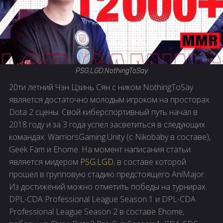
PSG.LGD.NothingToSay
20ти летний Чэн Цзинь Сян с ником NothingToSay
является достаточно молодым игроком на просторах
Dota 2 сцены. Свой киберспортивный путь начал в
2018 году и за 3 года успел засветиться в следующих
командах: WarriorsGaming.Unity (с Nikobaby в составе),
Geek Fam и Ehome. На момент написания статьи
является мидером
PSG.LGD
, в составе которой
прошел в групповую стадию предстоящего AniMajor.
Из достижений можно отметить победы на турнирах
DPL-CDA Professional League Season 1 и DPL-CDA
Professional League Season 2 в составе Ehome,