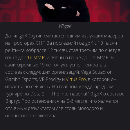
VP.gpK
Данил gpK Скутин считается одним из лучших мидеров
на просторах СНГ. За последний год gpK с 10 тысяч
рейтинга добрался 12 тысяч, став третьим по счету в
гонке до
11к ММР
, и пятым в гонке до 12к ММР. В
свои скромные 19 лет он уже успел поиграть в
составах следующих организаций: Vega Squadron,
Gambit Esports, VP.Prodigy и
Virtus.Pro
, в которой он
играет и по сей день. На главном международном
турнире по Dota 2 — The International 10 gpK в составе
Виртус Про остановился на 5-6 месте, что является
отличным результатом для столь молодого и
неопытного коллектива.