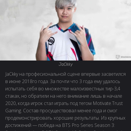
JaCkky
JaCkky на професиональной сцене впервые засветился
в июне 2018го года. За почти что 3 года ему удалось
испытать себя во множестве малоизвестных тир-3,4
стаках, но обратили на него внимание лишь в начале
2020, когда игрок стал играть под тегом Motivate.Trust
Gaming. Состав просуществовал менее года и смог
продемонстрировать хорошие результаты. Из крупных
достижений — победа на BTS Pro Series Season 3: