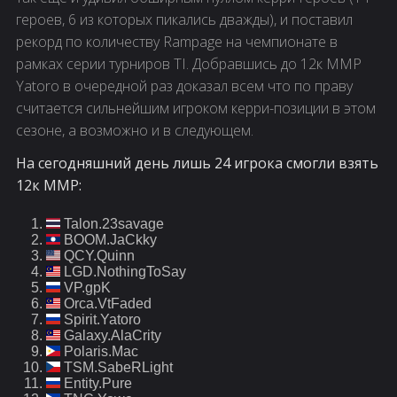
героев, 6 из которых пикались дважды), и поставил
рекорд по количеству Rampage на чемпионате в
рамках серии турниров TI. Добравшись до 12к ММР
Yatoro в очередной раз доказал всем что по праву
считается сильнейшим игроком керри-позиции в этом
сезоне, а возможно и в следующем.
На сегодняшний день лишь 24 игрока смогли взять
12к ММР:
Talon.23savage
BOOM.JaCkky
QCY.Quinn
LGD.NothingToSay
VP.gpK
Orca.VtFaded
Spirit.Yatoro
Galaxy.AlaCrity
Polaris.Mac
TSM.SabeRLight
Entity.Pure