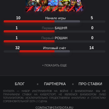
10
5
Начало игры
1
0
Первая
БАШНЯ
1
0
Первый
РОШАН
32
14
Итоговый счёт
+ ПОКАЗАТЬ ЕЩЕ
БЛОГ
ПАРТНЕРКА
ПРО СТАВКИ
STATDOTA — НАБОР ИНСТРУМЕНТОВ НА ВОЙНЕ С БУКМЕКЕРАМИ. МЫ НЕ
ПРИНИМАЕМ СТАВКИ НА КИБЕРСПОРТ, НЕ ЯВЛЯЕМСЯ БУКМЕКЕРОМ ЛИБО
ТОТАЛИЗАТОРОМ, ИСКЛЮЧИТЕЛЬНО ПРЕДОСТАВЛЯЕМ АНАЛИТИКУ И СТАТИСТИКУ
СОРЕВНОВАТЕЛЬНОЙ DOTA 2 СЦЕНЫ.
CONTACT@STATDOTA.RU