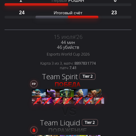
1
0
Первый
РОШАН
24
23
Итоговый счёт
15 июля'26
44 мин
46 убийств
Esports World Cup 2026
Карта 3 из 3, матч:
8897831774
патч
7.41
Team Spirit
Tier 2
ПОБЕДА
FP
VS
Team Liquid
Tier 2
ПОРАЖЕНИЕ