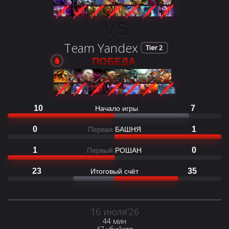
VS
Team Yandex
Tier 2
ПОБЕДА
10
7
Начало игры
0
1
Первая
БАШНЯ
1
0
Первый
РОШАН
23
35
Итоговый счёт
16 июля'26
44 мин