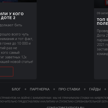
09 октя
ИЛИ У КОГО
ДОТЕ 2
ТОП 
ПОЛ
одолжают бить
Прове
рошло всего чуть
Дота 2
нимания и тот факт,
параме
 гонке до 10 000 и
2021 г
тий раз не
застав
У кого самый
команд
иг заветных 12к
нашей новой статье!
БЛОГ
ПАРТНЕРКА
ПРО СТАВКИ
ГАЙДЫ
НСТРУМЕНТОВ НА ВОЙНЕ С БУКМЕКЕРАМИ. МЫ НЕ ПРИНИМАЕМ СТАВКИ НА КИБЕРСПО
ЛЮЧИТЕЛЬНО ПРЕДОСТАВЛЯЕМ АНАЛИТИКУ И СТАТИСТИКУ СОРЕВНОВАТЕЛЬНОЙ DOTA 
CONTACT@STATDOTA.RU