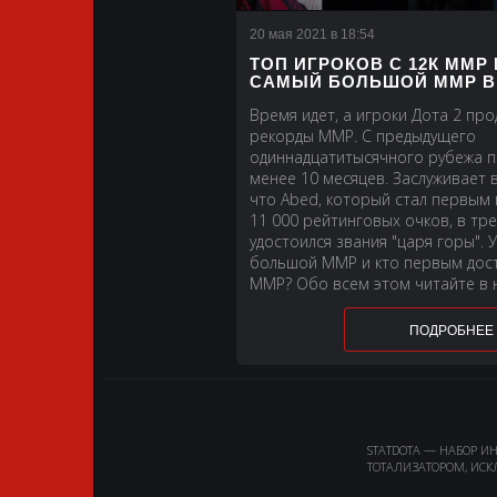
20 мая 2021 в 18:54
ТОП ИГРОКОВ С 12К ММР 
САМЫЙ БОЛЬШОЙ ММР В 
Время идет, а игроки Дота 2 пр
рекорды ММР. С предыдущего
одиннадцатитысячного рубежа п
менее 10 месяцев. Заслуживает в
что Abed, который стал первым в
11 000 рейтинговых очков, в тре
удостоился звания "царя горы". 
большой ММР и кто первым дост
ММР? Обо всем этом читайте в 
ПОДРОБНЕЕ
STATDOTA — НАБОР И
ТОТАЛИЗАТОРОМ, ИСК