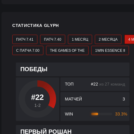
СТАТИСТИКА GLYPH
ПАТЧ 7.41
ПАТЧ 7.40
1 МЕСЯЦ
2 МЕСЯЦА
4 
С ПАТЧА 7.00
THE GAMES OF THE
1WIN ESSENCE II
ПОБЕДЫ
ТОП
#22
из 27 команд
#22
МАТЧЕЙ
3
1-2
WIN
33.3%
ПЕРВЫЙ РОШАН