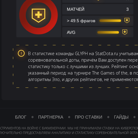
МАТЧЕЙ
3
> 49.5 фрагов
AVG
В статистике команды GLYPH на StatDota.ru учитыв
соревновательной доты, причём Вам доступен перек
статистику только с лучшими из лучших. Рейтинг ос
указанный период: на турнире The Games of the, в п
алгоритмы Эло, и других рейтингов, не применяются
БЛОГ
ПАРТНЕРКА
ПРО СТАВКИ
ГАЙДЫ
НСТРУМЕНТОВ НА ВОЙНЕ С БУКМЕКЕРАМИ. МЫ НЕ ПРИНИМАЕМ СТАВКИ НА КИБЕРСПО
ЛЮЧИТЕЛЬНО ПРЕДОСТАВЛЯЕМ АНАЛИТИКУ И СТАТИСТИКУ СОРЕВНОВАТЕЛЬНОЙ DOTA 