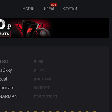
HOT
МАТЧИ
ИГРЫ
СТАТЬИ
...
TBD
[МИД]
JaCkky
[КЕРРИ]
zeal
[СЛОЖНАЯ]
Jhocam
[САППОРТ]
NARMAN
[ФУЛ САППОРТ]