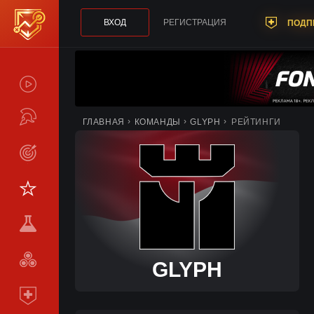
ВХОД
РЕГИСТРАЦИЯ
ПОДП
СПОЙЛЕРЫ
ТУРНИРЫ
ГЛАВНАЯ
КОМАНДЫ
GLYPH
РЕЙТИНГИ
LIVE
СТАТИСТИКА
КОМАНДЫ
МЕТА
СРАВНИТЬ
GLYPH
КОМАНДЫ
ПОДПИСКА