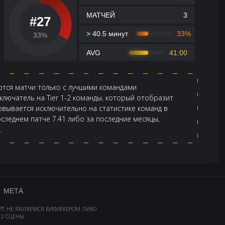
МАТЧЕЙ
3
#27
> 40.5 минут
33%
33%
AVG
41:00
аются матчи только с лучшими командами
лючатель на Tier 1-2 команды, который отобразит
новывается исключительно на статистике команд в
оследнем патче 7.41 либо за последние месяцы,
.
МЕТА
РТ, НЕ ЯВЛЯЕМСЯ БУКМЕКЕРОМ ЛИБО
2 СЦЕНЫ.