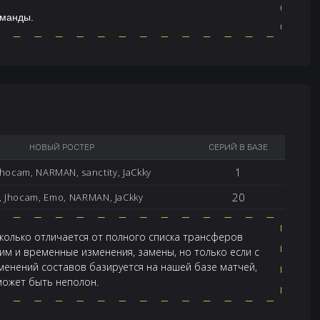
оманды.
НОВЫЙ РОСТЕР
СЕРИЙ В БАЗЕ
1
Jhocam, NARMAN, sanctity, JaCkky
20
, Jhocam, Emo, NARMAN, JaCkky
колько отличается от полного списка трансферов
м и временные изменения, замены, но только если с
менений составов базируется на нашей базе матчей,
 может быть неполон.