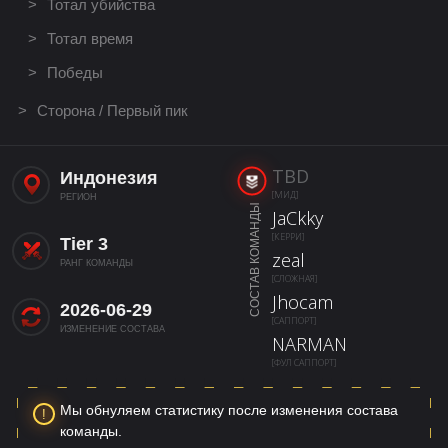
Тотал убийства
Тотал время
Победы
Сторона / Первый пик
TBD
Индонезия
[МИД]
РЕГИОН
СОСТАВ КОМАНДЫ
JaCkky
[КЕРРИ]
Tier 3
zeal
РАНГ КОМАНДЫ
[СЛОЖНАЯ]
Jhocam
2026-06-29
[САППОРТ]
ИЗМЕНЕНИЕ СОСТАВА
NARMAN
[ФУЛ САППОРТ]
Мы обнуляем статистику после изменения состава
команды.