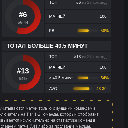
ТОП
#6
из 27 команд
#6
МАТЧЕЙ
100
56-44
FB
56%
ТОТАЛ БОЛЬШЕ 40.5 МИНУТ
ТОП
#13
из 27 команд
МАТЧЕЙ
100
#13
> 40.5 минут
54%
54%
AVG
43:30
 учитываются матчи только с лучшими командами
лючатель на Tier 1-2 команды, который отобразит
новывается исключительно на статистике команд в
оследнем патче 7.41 либо за последние месяцы,