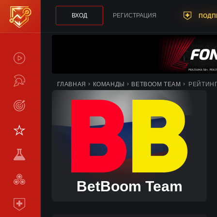
ВХОД
РЕГИСТРАЦИЯ
ПОДП
СПОЙЛЕРЫ
ТУРНИРЫ
ГЛАВНАЯ
КОМАНДЫ
BETBOOM TEAM
РЕЙТИН
LIVE
СТАТИСТИКА
КОМАНДЫ
МЕТА
СРАВНИТЬ
BetBoom Team
КОМАНДЫ
ПОДПИСКА