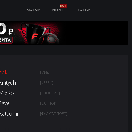
HOT
МАТЧИ
ИГРЫ
СТАТЬИ
...
gpk
[МИД]
Kiritych
[КЕРРИ]
MieRo
[СЛОЖНАЯ]
Save
[САППОРТ]
Kataomi
[ФУЛ САППОРТ]