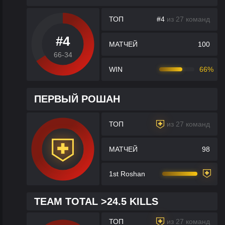
ТОП
#4
из 27 команд
#4
МАТЧЕЙ
100
66-34
WIN
66%
ПЕРВЫЙ РОШАН
ТОП
из 27 команд
МАТЧЕЙ
98
1st Roshan
TEAM TOTAL >24.5 KILLS
ТОП
из 27 команд