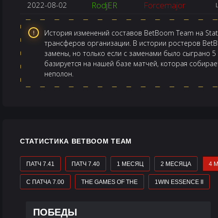
RodjER
Forcemajor
2022-08-02
История изменений составов BetBoom Team на StatD
трансферов организации. В истории ростеров Bet
замены, но только если с заменами было сыграно 5
базируется на нашей базе матчей, которая собираетс
неполон.
СТАТИСТИКА BETBOOM TEAM
ПАТЧ 7.41
ПАТЧ 7.40
1 МЕСЯЦ
2 МЕСЯЦА
4 
С ПАТЧА 7.00
THE GAMES OF THE
1WIN ESSENCE II
ПОБЕДЫ