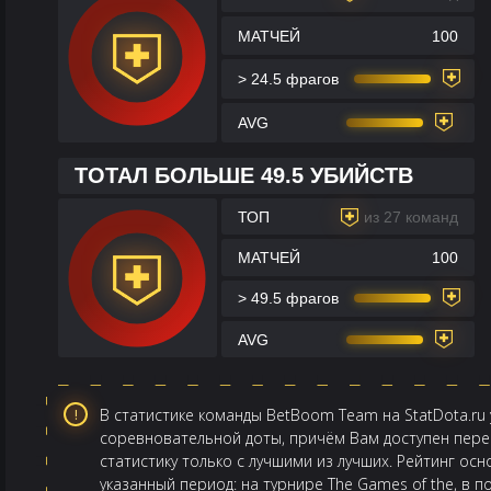
МАТЧЕЙ
100
> 24.5 фрагов
AVG
ТОТАЛ БОЛЬШЕ 49.5 УБИЙСТВ
ТОП
из 27 команд
МАТЧЕЙ
100
> 49.5 фрагов
AVG
В статистике команды BetBoom Team на StatDota.ru
соревновательной доты, причём Вам доступен перек
статистику только с лучшими из лучших. Рейтинг ос
указанный период: на турнире The Games of the, в п