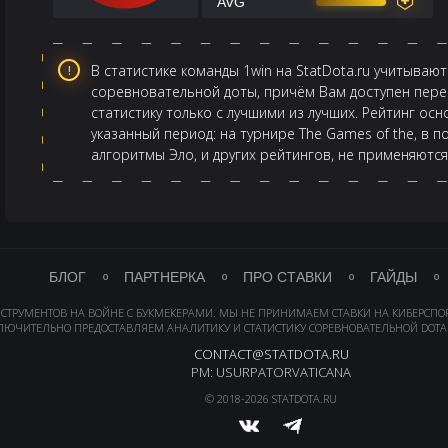
AVG
В статистике команды 1win на StatDota.ru учитываю
соревновательной доты, причём Вам доступен перек
статистику только с лучшими из лучших. Рейтинг ос
указанный период: на турнире The Games of the, в п
алгоритмы Эло, и других рейтингов, не применяются
БЛОГ
ПАРТНЕРКА
ПРО СТАВКИ
ГАЙДЫ
НСТРУМЕНТОВ НА ВОЙНЕ С БУКМЕКЕРАМИ. МЫ НЕ ПРИНИМАЕМ СТАВКИ НА КИБЕРСПО
ЛЮЧИТЕЛЬНО ПРЕДОСТАВЛЯЕМ АНАЛИТИКУ И СТАТИСТИКУ СОРЕВНОВАТЕЛЬНОЙ DOTA 
CONTACT@STATDOTA.RU
PM: USURPATORVATICANA
© 2018-2026 STATDOTA.RU