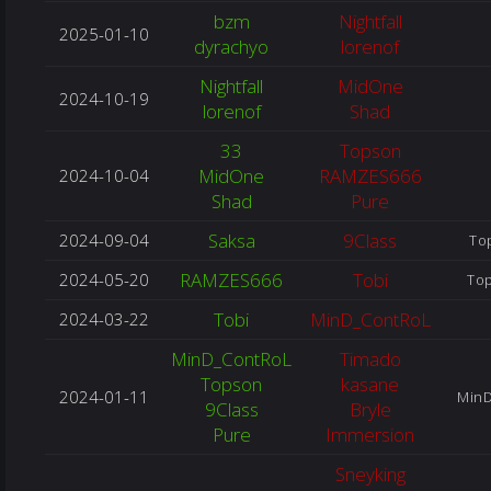
bzm
Nightfall
2025-01-10
dyrachyo
lorenof
Nightfall
MidOne
2024-10-19
lorenof
Shad
33
Topson
MidOne
RAMZES666
2024-10-04
Shad
Pure
Saksa
9Class
2024-09-04
To
RAMZES666
Tobi
2024-05-20
Top
Tobi
MinD_ContRoL
2024-03-22
MinD_ContRoL
Timado
Topson
kasane
2024-01-11
MinD
9Class
Bryle
Pure
Immersion
Sneyking