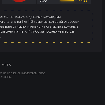
AVG
44:12
тся матчи только с лучшими командами
лючатель на Tier 1-2 команды, который отобразит
новывается исключительно на статистике команд в
оследнем патче 7.41 либо за последние месяцы,
.
МЕТА
РТ, НЕ ЯВЛЯЕМСЯ БУКМЕКЕРОМ ЛИБО
2 СЦЕНЫ.