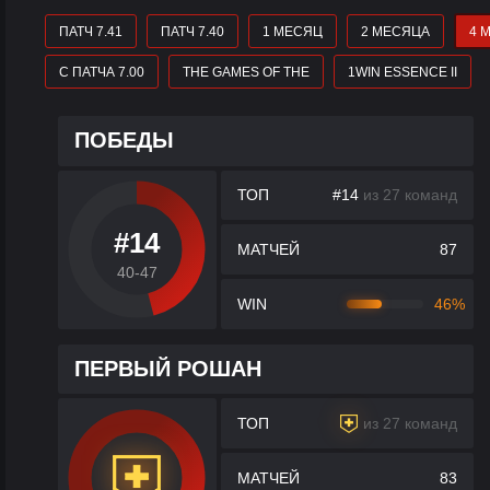
ПАТЧ 7.41
ПАТЧ 7.40
1 МЕСЯЦ
2 МЕСЯЦА
4 
С ПАТЧА 7.00
THE GAMES OF THE
1WIN ESSENCE II
ПОБЕДЫ
ТОП
#14
из 27 команд
#14
МАТЧЕЙ
87
40-47
WIN
46%
ПЕРВЫЙ РОШАН
ТОП
из 27 команд
МАТЧЕЙ
83