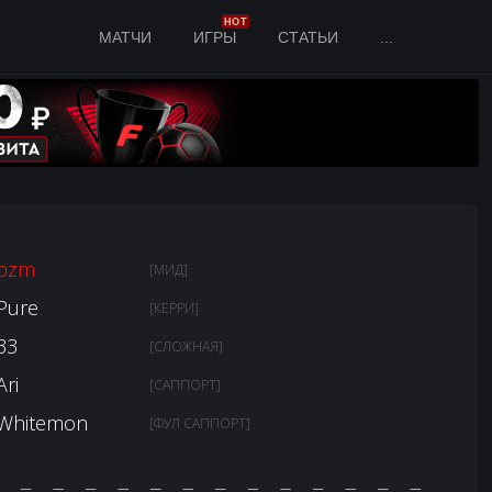
HOT
МАТЧИ
ИГРЫ
СТАТЬИ
...
bzm
[МИД]
Pure
[КЕРРИ]
33
[СЛОЖНАЯ]
Ari
[САППОРТ]
Whitemon
[ФУЛ САППОРТ]