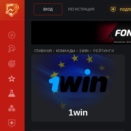
ВХОД
РЕГИСТРАЦИЯ
ПОДП
СПОЙЛЕРЫ
ТУРНИРЫ
ГЛАВНАЯ
КОМАНДЫ
1WIN
РЕЙТИНГИ
LIVE
СТАТИСТИКА
КОМАНДЫ
МЕТА
СРАВНИТЬ
1win
КОМАНДЫ
ПОДПИСКА