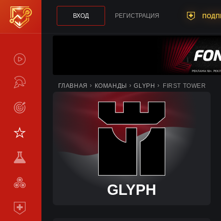
ВХОД
РЕГИСТРАЦИЯ
ПОДП
СПОЙЛЕРЫ
ТУРНИРЫ
ГЛАВНАЯ
КОМАНДЫ
GLYPH
FIRST TOWER
LIVE
СТАТИСТИКА
КОМАНДЫ
МЕТА
СРАВНИТЬ
GLYPH
КОМАНДЫ
ПОДПИСКА