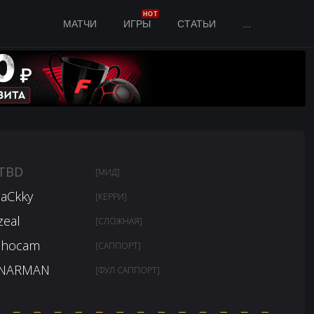
HOT
МАТЧИ
ИГРЫ
СТАТЬИ
...
TBD
[МИД]
JaCkky
[КЕРРИ]
zeal
[СЛОЖНАЯ]
Jhocam
[САППОРТ]
NARMAN
[ФУЛ САППОРТ]