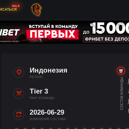
SALE
ИСАТЬСЯ
Индонезия
РЕГИОН
СОСТАВ КОМАНДЫ
Tier 3
РАНГ КОМАНДЫ
2026-06-29
ИЗМЕНЕНИЕ СОСТАВА