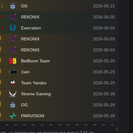
1
OG
2026-06-21
2
REKONIX
2026-06-05
1
Execration
2026-06-04
REKONIX
2026-06-03
REKONIX
2026-06-03
BetBoom Team
2026-05-29
1win
2026-05-29
Team Yandex
2026-05-29
Xtreme Gaming
2026-05-28
OG
2026-05-28
PARIVISION
2026-05-28
ть на дистанции, от последнего патча 7.41 до