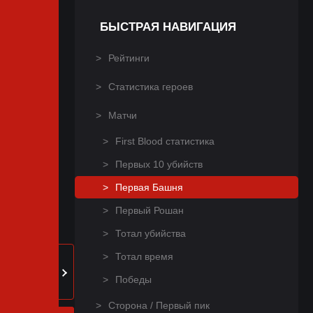
БЫСТРАЯ НАВИГАЦИЯ
Рейтинги
Статистика героев
Матчи
First Blood статистика
Первых 10 убийств
Первая Башня
Первый Рошан
Тотал убийства
Тотал время
Победы
Сторона / Первый пик