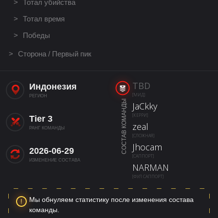
Тотал убийства
Тотал время
Победы
Сторона / Первый пик
TBD
Индонезия
[МИД]
РЕГИОН
СОСТАВ КОМАНДЫ
JaCkky
[КЕРРИ]
Tier 3
zeal
РАНГ КОМАНДЫ
[СЛОЖНАЯ]
Jhocam
2026-06-29
[САППОРТ]
ИЗМЕНЕНИЕ СОСТАВА
NARMAN
[ФУЛ САППОРТ]
Мы обнуляем статистику после изменения состава
команды.