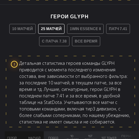
ГЕРОИ GLYPH
10 МАТЧЕЙ
25 МАТЧЕЙ
1WIN ESSENCE II
ПАТЧ 7.41
С ПАТЧА 7.38
ВСЕ ВРЕМЯ
Детальная статистика героев команды GLYPH
приводится с момента последнего изменения
состава, вне зависимости от выбранного фильтра:
за последние 10 матчей, в текущем патче, за все
время и тд. Лучшие, сигнатурные, герои GLYPH в
последнем патче 7.41 и за все время, в удобной
таблице на StatDota. Учитываются все матчи с
топовыми командами, включая тир3 дивизион, с
более слабыми соперниками, по нашему убеждению,
статистика не имеет смысла и не собирается.
10
1ST
ПЕРВАЯ
ГЕРОЙ
МАТЧЕЙ
ПОБЕД
1ST TOWER