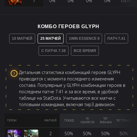
1
0%
0%
0%
0%
100%
КОМБО ГЕРОЕВ GLYPH
10 МАТЧЕЙ
25 МАТЧЕЙ
1WIN ESSENCE II
ПАТЧ 7.41
С ПАТЧА 7.38
ВСЕ ВРЕМЯ
Детальная статистика комбинаций героев GLYPH
приводится с момента последнего изменения
состава. Популярные у GLYPH комбинации героев в
последнем патче 7.41 и за все время, в удобной
таблице на StatDota. Учитываются все матчи с
топовыми командами, включая тир3 дивизион.
10
1ST
ГЕРОИ
МАТЧЕЙ
ПОБЕД
1ST TOWER
УБИЙСТВ
ROSHAN
2
50%
50%
50%
50%