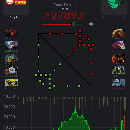
Team Falcons
WIN
27893
PlayTime
Team Falcons
Wits
skiter
DarkMago
Malr1ne
Frank
ATF
Scofield
Cr1t-
Elmisho
Sneyking