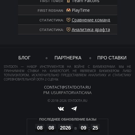
Team Falcons
FIRST TOWER:
PlayTime
FIRST ROSHAN:
Сравнение команд
СТАТИСТИКА:
Аналитика драфта
СТАТИСТИКА:
БЛОГ
ПАРТНЕРКА
ПРО СТАВКИ
STATDOTA — НАБОР ИНСТРУМЕНТОВ НА ВОЙНЕ С БУКМЕКЕРАМИ. МЫ НЕ
ПРИНИМАЕМ СТАВКИ НА КИБЕРСПОРТ, НЕ ЯВЛЯЕМСЯ БУКМЕКЕРОМ ЛИБО
ТОТАЛИЗАТОРОМ, ИСКЛЮЧИТЕЛЬНО ПРЕДОСТАВЛЯЕМ АНАЛИТИКУ И СТАТИСТИКУ
СОРЕВНОВАТЕЛЬНОЙ DOTA 2 СЦЕНЫ.
CONTACT@STATDOTA.RU
PM: USURPATORVATICANA
© 2018-2026 STATDOTA.RU
ПОСЛЕДНЕЕ ОБНОВЛЕНИЕ БАЗЫ
08
08
2026
09
25