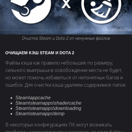
Очистка Steam и Dota 2 от ненужных файлов
ОЧИЩАЕМ КЭШ STEAM И DOTA 2
Файлы кэша как правило небольшие по размеру,
сильного выигрыша в освобождении места не будет,
но может помочь избавиться от непонятных багов и
ошибок. Для очистки кэша удаляем содержимое папок:
Steam\appcache
Steam\steamapps\shadercache
Steam\steamapps\downloading
Steam\steamapps\temp
В некоторых конфигурациях ПК могут возникать
проблемы совместимости и создаваться дамп файлы: