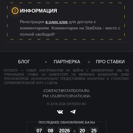
ИНФОРМАЦИЯ
Регистрация
в один клик
для доступа к
комментариям. Комментарии на StatDota - место с
полной свободой!
БЛОГ
ПАРТНЕРКА
ПРО СТАВКИ
STATDOTA — НАБОР ИНСТРУМЕНТОВ НА ВОЙНЕ С БУКМЕКЕРАМИ. МЫ НЕ
ПРИНИМАЕМ СТАВКИ НА КИБЕРСПОРТ, НЕ ЯВЛЯЕМСЯ БУКМЕКЕРОМ ЛИБО
ТОТАЛИЗАТОРОМ, ИСКЛЮЧИТЕЛЬНО ПРЕДОСТАВЛЯЕМ АНАЛИТИКУ И СТАТИСТИКУ
СОРЕВНОВАТЕЛЬНОЙ DOTA 2 СЦЕНЫ.
CONTACT@STATDOTA.RU
PM: USURPATORVATICANA
© 2018-2026 STATDOTA.RU
ПОСЛЕДНЕЕ ОБНОВЛЕНИЕ БАЗЫ
07
08
2026
20
25