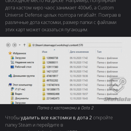
свободное место на диске. Например, популярная
дота кастом хиро чаос занимает 400мб, а Custom
Universe Defense целых полтора гигабайт. Поиграв в
различные дота кастомки, размер папки с файлами
этих карт может оказаться пугающим.
Папка с кастомками в Dota 2
Чтобы
удалить все кастомки в дота 2
откройте
папку Steam и перейдите в