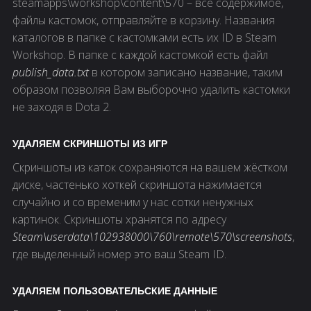
steamapps\workshop\content\570 – всё содержимое,
файлы кастомок, отправляйте в корзину. Названия
каталогов в папке с кастомками есть их ID в Steam
Workshop. В папке с каждой кастомкой есть файл
publish_data.txt
в котором записано название, таким
образом позволяя Вам выборочно удалить кастомки
не заходя в Dota 2.
УДАЛЯЕМ СКРИНШОТЫ ИЗ ИГР
Скриншоты из каток сохраняются на вашем жёстком
диске, частенько хоткей скриншота нажимается
случайно и со временим у нас сотки ненужных
картинок. Скриншоты хранятся по адресу
Steam\userdata\
102938000
\760\remote\570\screenshots
,
где выделенный номер это ваш Steam ID.
УДАЛЯЕМ ПОЛЬЗОВАТЕЛЬСКИЕ ДАННЫЕ