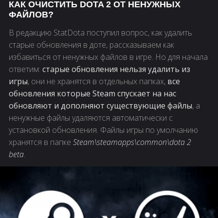
КАК ОЧИСТИТЬ DOTA 2 ОТ НЕНУЖНЫХ
ФАЙЛОВ?
В редакцию StatDota поступил вопрос, как удалить
старые обновления в доте, рассказываем как
избавиться от ненужных файлов в игре. Но для начала
ответим:
старые обновления нельзя удалить из
игры
, они не хранятся в отдельных папках,
все
обновления которые Steam спускает на нас
обновляют и дополняют существующие файлы
, а
ненужные файлы удаляются автоматически с
установкой обновления. Файлы игры по умолчанию
хранятся в папке
Steam\steamapps\common\dota 2
beta
.