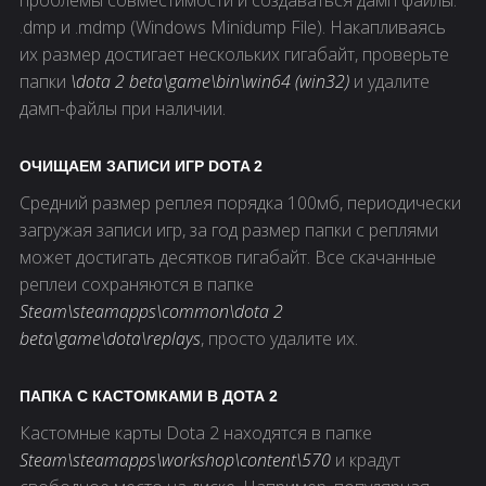
.dmp и .mdmp (Windows Minidump File). Накапливаясь
их размер достигает нескольких гигабайт, проверьте
папки
\dota 2 beta\game\bin\win64 (win32)
и удалите
дамп-файлы при наличии.
ОЧИЩАЕМ ЗАПИСИ ИГР DOTA 2
Средний размер реплея порядка 100мб, периодически
загружая записи игр, за год размер папки с реплями
может достигать десятков гигабайт. Все скачанные
реплеи сохраняются в папке
Steam\steamapps\common\dota 2
beta\game\dota\replays
, просто удалите их.
ПАПКА С КАСТОМКАМИ В ДОТА 2
Кастомные карты Dota 2 находятся в папке
Steam\steamapps\workshop\content\570
и крадут