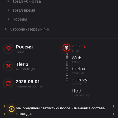
Тотал убийства
Тотал время
Победы
Сторона / Первый пик
Ainkrad
Россия
[МИД]
РЕГИОН
СОСТАВ КОМАНДЫ
WoE
[КЕРРИ]
Tier 3
bb3px
РАНГ КОМАНДЫ
[СЛОЖНАЯ]
queezy
2026-06-01
[САППОРТ]
ИЗМЕНЕНИЕ СОСТАВА
Htrd
[ФУЛ САППОРТ]
Мы обнуляем статистику после изменения состава
команды.