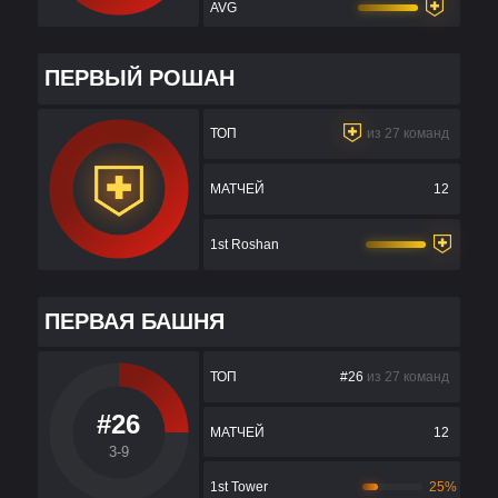
AVG
ПЕРВЫЙ РОШАН
ТОП
из 27 команд
МАТЧЕЙ
12
1st Roshan
ПЕРВАЯ БАШНЯ
ТОП
#26
из 27 команд
#26
МАТЧЕЙ
12
3-9
1st Tower
25%