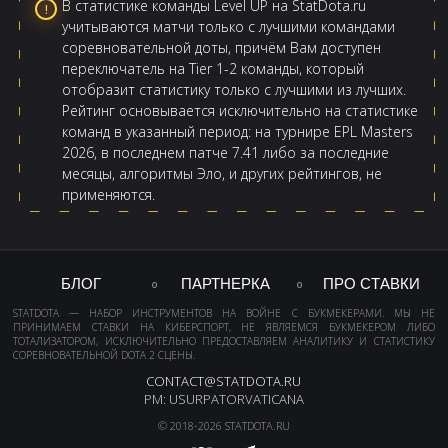
В статистике команды Level UP на StatDota.ru
учитываются матчи только с лучшими командами
соревновательной доты, причём Вам доступен
переключатель на Tier 1-2 команды, который
отобразит статистику только с лучшими из лучших.
Рейтинг основывается исключительно на статистике
команд в указанный период: на турнире EPL Masters
2026, в последнем патче 7.41 либо за последние
месяцы, алгоритмы Эло, и других рейтингов, не
применяются.
БЛОГ
ПАРТНЕРКА
ПРО СТАВКИ
STATDOTA — НАБОР ИНСТРУМЕНТОВ НА ВОЙНЕ С БУКМЕКЕРАМИ. МЫ НЕ
ПРИНИМАЕМ СТАВКИ НА КИБЕРСПОРТ, НЕ ЯВЛЯЕМСЯ БУКМЕКЕРОМ ЛИБО
ТОТАЛИЗАТОРОМ, ИСКЛЮЧИТЕЛЬНО ПРЕДОСТАВЛЯЕМ АНАЛИТИКУ И СТАТИСТИКУ
СОРЕВНОВАТЕЛЬНОЙ DOTA 2 СЦЕНЫ.
CONTACT@STATDOTA.RU
PM: USURPATORVATICANA
© 2018-2026 STATDOTA.RU