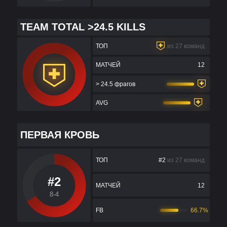
TEAM TOTAL >24.5 KILLS
ТОП
из 27 команд
МАТЧЕЙ
12
> 24.5 фрагов
AVG
ПЕРВАЯ КРОВЬ
ТОП
#2
из 27 команд
#2
МАТЧЕЙ
12
8-4
FB
66.7%