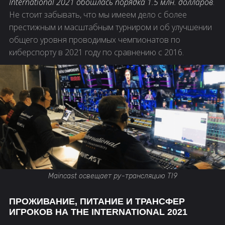
International 2021 обошлась порядка 1.5 млн. долларов
.
Не стоит забывать, что мы имеем дело с более
престижным и масштабным турниром и об улучшении
общего уровня проводимых чемпионатов по
киберспорту в 2021 году по сравнению с 2016.
Maincast освещает ру-трансляцию TI9
ПРОЖИВАНИЕ, ПИТАНИЕ И ТРАНСФЕР
ИГРОКОВ НА THE INTERNATIONAL 2021