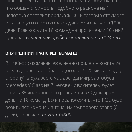
сравнив цены аналогичных блюд мы можем сказать,
что общая стоимость подобного рациона на 1
человека составит порядка $100! Итоговую стоимость
еды на один коллектив закоадываем из расчёта $800 в
день. Если кормить 18 команд на протяжении 10 дней
турнира,
за питание придется заплатить $144 тыс.
.
ВНУТРЕННИЙ ТРАНСФЕР КОМАНД
В плей-офф команды ежедневно придется возить из
отеля до арены и обратно (около 15-20 минут в одну
сторону), в Бухаресте час аренды микроавтобуса
Mercedes V Class на 7 человек с водителем будет
стоить 35 долларов. Что равняется 630 долларам в
день на 18 команд. Если предположить, что PGL будет
возить все команды в течении группового этапа (6
дней), то выйдет
почти $3800
.