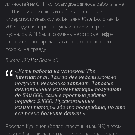
личностей из СНГ, которым доводилось работать на
TI. Начнем с заявлений небезызвестного в
киберспортивных кругах Виталия
V1lat
Волочая. В
2018 году в интервью с украинским интернет
журналом AIN были озвучены некоторые цифры,
относительно зарплат талантов, которые очень
похожи на правду.
Виталий
V1lat
Волочай
«Есть работа на условном The
International. Там за две недели можно
получить несколько зарплат. Топовые
англоязычные комментаторы получают
до $40 000, самые простые ребята —
порядка $3000. Русскоязычные
комментаторы где-то посередине, но это
все равно большие деньги.»
Ярослав Кузнецов (более известный как NS) в этом
году не был приглашен на The International, тем не