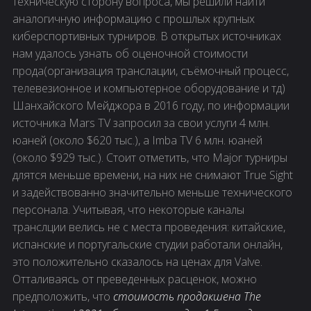
техническую сторону вопроса, мы решили найти
аналогичную информацию с прошлых крупных
киберспортивных турниров. В открытых источниках
нам удалось узнать об оценочной стоимости
прода(организация транслации, съёмочный процесс,
телевезионное и компьютерное оборудование и тд)
Шанхайского Мейджора в 2016 году, по информации
источника Mars TV запросил за свои услуги 4 млн.
юаней (около $620 тыс.), а Imba TV 6 млн. юаней
(около $929 тыс.). Стоит отметить, что Major турниры
длятся меньше времени, на них не снимают True Sight
и задействованно значительно меньше технического
персонала. Учитывая, что некоторые каналы
транслции велись не с места проведения: китайские,
испанские и португальские студии работали онлайн,
это положительно сказалось на ценах для Valve.
Отталиваясь от преведенных расценок, можно
предположить, что
стоимость продакшена The