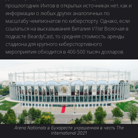
прошлогодних Интов в открытых источниках нет, как и
информации о любых других аналогичных по
масштабу чемпионатов по киберспорту. Однако, если
ссылаться на высказывания Виталия
V1lat
Волочая в
подкасте BeardyCast, то средняя стоимость аренды
стадиона для крупного киберспортивного
мероприятия обходится в 400-500 тысяч долларов.
Arena Nationala в Бухаресте украшенная в честь The
International 2021