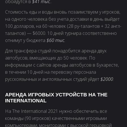
обойдутся в
$41 тыс.
.
Стоимость еды и воды вновь позаимствуем у игроков,
на одного человека без учета доставки в день выйдет
100 долларов, на 60 человек (28 ру-талантов + 32 англ-
талантов) — $6000. 10 дней турнира соответственно
отнимут у бюджета
$60 тыс.
Для трансфера студий понадобится аренда двух
автобусов, вмещающих до 50 человек. По
информации с сайтов аренды автобусов в Бухаресте,
в течении 10 дней на перевозку персонала
русскоязычных и англоязычных студий уйдет
$2000
.
АРЕНДА ИГРОВЫХ УСТРОЙСТВ НА THE
INTERNATIONAL
На The International 2021 нужно обеспечить все
команды (90 игроков) качественными игровыми
компьютерами, мониторами с высокой герцовкой