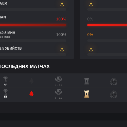
OWER
HAN
100%
0%
40.5 МИН
100%
0%
30 мин
9.5 УБИЙСТВ
 ПОСЛЕДНИХ МАТЧАХ
FP
6 - 10
FP
7 - 10