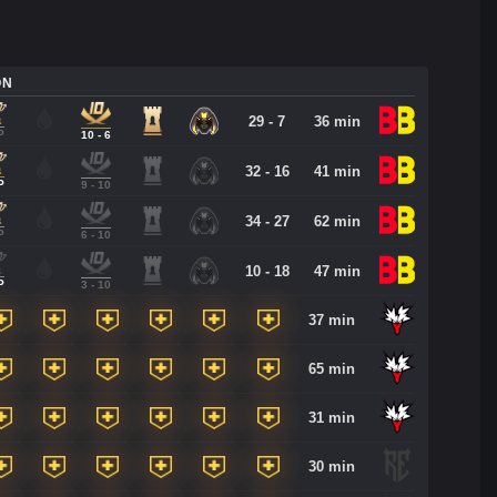
ON
29 - 7
36 min
P
10 - 6
32 - 16
41 min
P
9 - 10
34 - 27
62 min
P
6 - 10
10 - 18
47 min
P
3 - 10
37 min
65 min
31 min
30 min