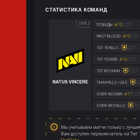
СТАТИСТИКА КОМАНД
TIER 2
#10
/
27
ПОБЕДЫ
#10
/
27
FIRST BLOOD
/
27
1ST 10 KILLS
#16
/
27
1ST TOWER
/
27
1ST ROSHAN
/
NATUS VINCERE
TEAM KILLS >24.5
#17
/
2
OVER 40.5 MIN
/
2
OVER 49.5 KILLS
Мы учитываем матчи только с лучшим
Вам доступен переключатель на Tier