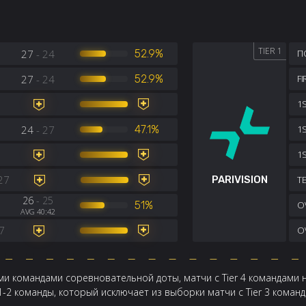
TIER 1
27
- 24
52.9%
П
27
- 24
52.9%
F
1S
24
- 27
47.1%
1
1
27
PARIVISION
TE
26
- 25
7
51%
OV
AVG 40:42
7
OV
и командами соревновательной доты, матчи с Tier 4 командами 
 1-2 команды, который исключает из выборки матчи с Tier 3 кома