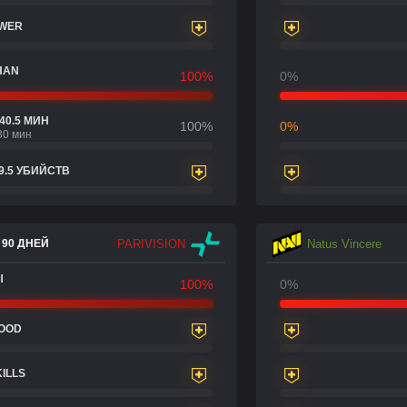
OWER
HAN
100%
0%
40.5 МИН
100%
0%
30 мин
9.5 УБИЙСТВ
PARIVISION
Natus Vincere
 90 ДНЕЙ
Ы
100%
0%
LOOD
KILLS