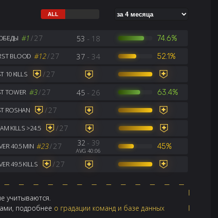
#1
/
27
53
- 18
74.6%
ОБЕДЫ
#12
/
27
37
- 34
52.1%
IRST BLOOD
/
27
T 10 KILLS
#3
/
27
45
- 26
63.4%
ST TOWER
/
27
ST ROSHAN
/
27
AM KILLS >24.5
32
- 39
#23
/
27
45%
ER 40.5 MIN
AVG 40:06
/
27
ER 49.5 KILLS
не учитываются.
ндами, подробнее
о градации команд и базе данных