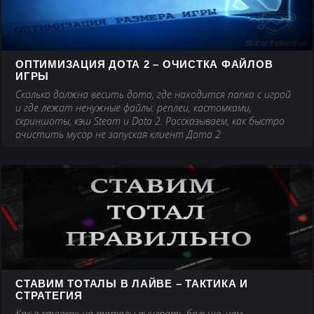
ОПТИМИЗАЦИЯ ДОТА 2 – ОЧИСТКА ФАЙЛОВ
ИГРЫ
Сколько должна весить дота, где находится папка с игрой
и где лежат ненужные файлы: реплеи, кастомками,
скриншоты, кэш Steam и Dota 2. Рассказываем, как быстро
очистить мусор не запуская клиент Дота 2
СТАВИМ ТОТАЛЫ В ЛАЙВЕ – ТАКТИКА И
СТРАТЕГИЯ
Как в ставках на тоталы выиграть больше, чем