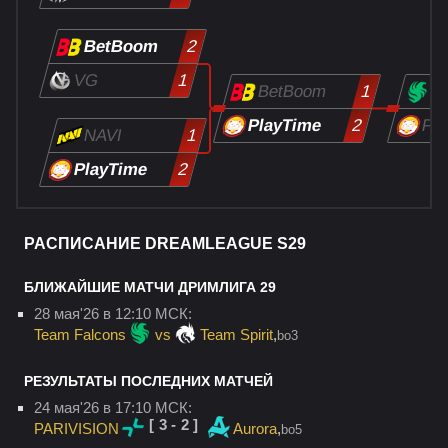
BetBoom
2
VG
1
BetBoom
F
1
PlayTime
Pla
2
NAVI
1
PlayTime
2
РАСПИСАНИЕ DREAMLEAGUE S29
БЛИЖАЙШИЕ МАТЧИ ДРИМЛИГА 29
28 мая'26 в 12:10 МСК:
Team Falcons
vs
Team Spirit
,
bo3
РЕЗУЛЬТАТЫ ПОСЛЕДНИХ МАТЧЕЙ
24 мая'26 в 17:10 МСК:
[3-2]
PARIVISION
Aurora
,
bo5