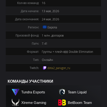
Кол-во команд:
16
Дата начала:
13 мая, 2026
Дата окончания:
24 мая, 2026
Регион:
Европа
Призовой фонд:
1 млн. долларов
Патч:
7.41
Формат:
Группы + плей-офф Double Elimination
Тип:
Онлайн
Twitch:
dota2_paragon_ru
КОМАНДЫ УЧАСТНИКИ
Tundra Esports
Team Liquid
Xtreme Gaming
BetBoom Team