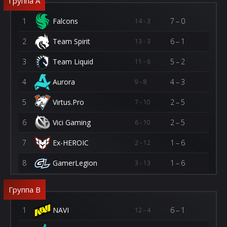
Группа A
1
Falcons
7–0
14 - 3
2
Team Spirit
6–1
13 - 3
3
Team Liquid
5–2
11 - 6
4
Aurora
4–3
9 - 8
5
Virtus.Pro
2–5
7 - 10
6
Vici Gaming
2–5
6 - 10
7
Ex-HEROIC
1–6
2 - 12
8
GamerLegion
1–6
3 - 13
Группа B
1
NAVI
6–1
12 - 4