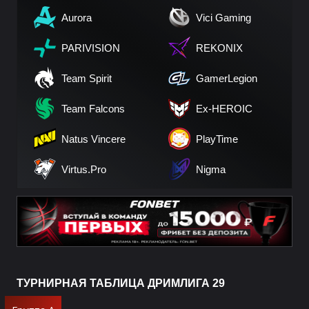
Aurora
Vici Gaming
PARIVISION
REKONIX
Team Spirit
GamerLegion
Team Falcons
Ex-HEROIC
Natus Vincere
PlayTime
Virtus.Pro
Nigma
ТУРНИРНАЯ ТАБЛИЦА ДРИМЛИГА 29