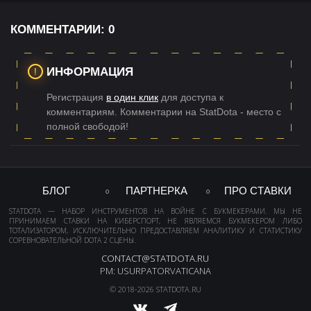
КОММЕНТАРИИ:
0
ИНФОРМАЦИЯ
Регистрация
в один клик
для доступа к
комментариям. Комментарии на StatDota - место с
полной свободой!
БЛОГ
ПАРТНЕРКА
ПРО СТАВКИ
STATDOTA — НАБОР ИНСТРУМЕНТОВ НА ВОЙНЕ С БУКМЕКЕРАМИ. МЫ НЕ
ПРИНИМАЕМ СТАВКИ НА КИБЕРСПОРТ, НЕ ЯВЛЯЕМСЯ БУКМЕКЕРОМ ЛИБО
ТОТАЛИЗАТОРОМ, ИСКЛЮЧИТЕЛЬНО ПРЕДОСТАВЛЯЕМ АНАЛИТИКУ И СТАТИСТИКУ
СОРЕВНОВАТЕЛЬНОЙ DOTA 2 СЦЕНЫ.
CONTACT@STATDOTA.RU
PM: USURPATORVATICANA
© 2018-2026 STATDOTA.RU