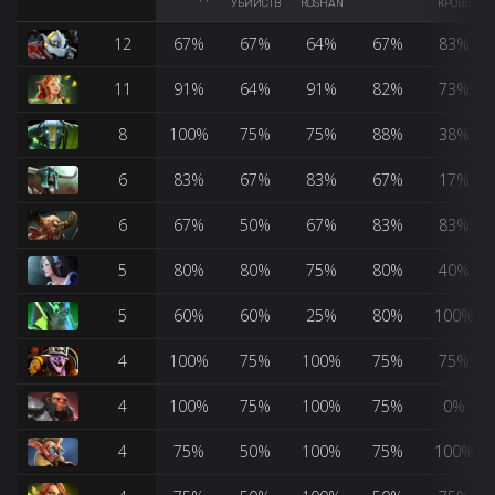
УБИЙСТВ
ROSHAN
КРОВЬ
12
67%
67%
64%
67%
83%
11
91%
64%
91%
82%
73%
8
100%
75%
75%
88%
38%
6
83%
67%
83%
67%
17%
6
67%
50%
67%
83%
83%
5
80%
80%
75%
80%
40%
5
60%
60%
25%
80%
100%
4
100%
75%
100%
75%
75%
4
100%
75%
100%
75%
0%
4
75%
50%
100%
75%
100%