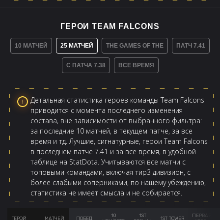
ГЕРОИ TEAM FALCONS
10 МАТЧЕЙ
25 МАТЧЕЙ
THE GAMES OF THE
ПАТЧ 7.41
С ПАТЧА 7.38
ВСЕ ВРЕМЯ
Детальная статистика героев команды Team Falcons
приводится с момента последнего изменения
состава, вне зависимости от выбранного фильтра:
за последние 10 матчей, в текущем патче, за все
время и тд. Лучшие, сигнатурные, герои Team Falcons
в последнем патче 7.41 и за все время, в удобной
таблице на StatDota. Учитываются все матчи с
топовыми командами, включая тир3 дивизион, с
более слабыми соперниками, по нашему убеждению,
статистика не имеет смысла и не собирается.
10
1ST
ПЕРВАЯ
ГЕРОЙ
МАТЧЕЙ
ПОБЕД
1ST TOWER