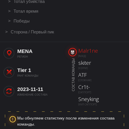
Тотал убийства
Тотал время
Победы
Сторона / Первый пик
Malr1ne
MENA
[МИД]
РЕГИОН
СОСТАВ КОМАНДЫ
skiter
[КЕРРИ]
Tier 1
ATF
РАНГ КОМАНДЫ
[СЛОЖНАЯ]
Cr1t-
2023-11-11
[САППОРТ]
ИЗМЕНЕНИЕ СОСТАВА
Sneyking
[ФУЛ САППОРТ]
Мы обнуляем статистику после изменения состава
команды.