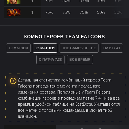
4
75%
50%
100%
50%
75%
4
75%
75%
75%
50%
50%
КОМБО ГЕРОЕВ TEAM FALCONS
10 МАТЧЕЙ
25 МАТЧЕЙ
THE GAMES OF THE
ПАТЧ 7.41
С ПАТЧА 7.38
ВСЕ ВРЕМЯ
Детальная статистика комбинаций героев Team
Falcons приводится с момента последнего
изменения состава. Популярные у Team Falcons
комбинации героев в последнем патче 7.41 и за все
время, в удобной таблице на StatDota. Учитываются
все матчи с топовыми командами, включая тир3
дивизион.