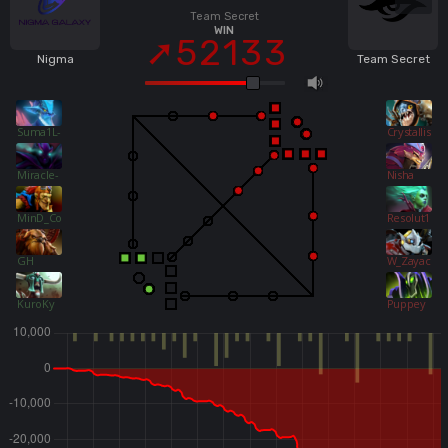
Team Secret
WIN
52133
Nigma
Team Secret
Suma1L-
Crystallis
Miracle-
Nisha
MinD_ContRoL
Resolut1on
GH
W_Zayac
KuroKy
Puppey