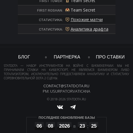
Team Secret
FIRST TOWER:
Team Secret
FIRST ROSHAN:
Похожие матчи
СТАТИСТИКА:
Аналитика драфта
СТАТИСТИКА:
БЛОГ
ПАРТНЕРКА
ПРО СТАВКИ
STATDOTA — НАБОР ИНСТРУМЕНТОВ НА ВОЙНЕ С БУКМЕКЕРАМИ. МЫ НЕ
ПРИНИМАЕМ СТАВКИ НА КИБЕРСПОРТ, НЕ ЯВЛЯЕМСЯ БУКМЕКЕРОМ ЛИБО
ТОТАЛИЗАТОРОМ, ИСКЛЮЧИТЕЛЬНО ПРЕДОСТАВЛЯЕМ АНАЛИТИКУ И СТАТИСТИКУ
СОРЕВНОВАТЕЛЬНОЙ DOTA 2 СЦЕНЫ.
CONTACT@STATDOTA.RU
PM: USURPATORVATICANA
© 2018-2026 STATDOTA.RU
ПОСЛЕДНЕЕ ОБНОВЛЕНИЕ БАЗЫ
06
08
2026
23
25