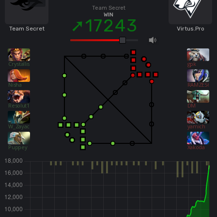
Team Secret
WIN
17243
Team Secret
Virtus.Pro
Crystallis
gpk
Nisha
RAMZES666
Resolut1on
DM
W_Zayac
yamich
Puppey
Xakoda