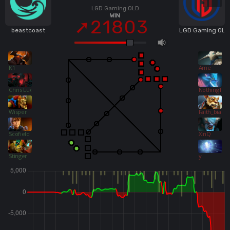
LGD Gaming OLD
WIN
21803
beastcoast
LGD Gaming OLD
K1
Ame
Chris Luck
NothingToS
Wisper
Faith_bian
Scofield
XinQ
Stinger
y