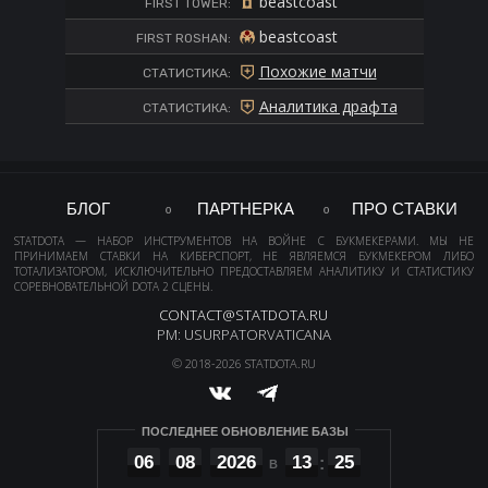
beastcoast
FIRST TOWER:
beastcoast
FIRST ROSHAN:
Похожие матчи
СТАТИСТИКА:
Аналитика драфта
СТАТИСТИКА:
БЛОГ
ПАРТНЕРКА
ПРО СТАВКИ
STATDOTA — НАБОР ИНСТРУМЕНТОВ НА ВОЙНЕ С БУКМЕКЕРАМИ. МЫ НЕ
ПРИНИМАЕМ СТАВКИ НА КИБЕРСПОРТ, НЕ ЯВЛЯЕМСЯ БУКМЕКЕРОМ ЛИБО
ТОТАЛИЗАТОРОМ, ИСКЛЮЧИТЕЛЬНО ПРЕДОСТАВЛЯЕМ АНАЛИТИКУ И СТАТИСТИКУ
СОРЕВНОВАТЕЛЬНОЙ DOTA 2 СЦЕНЫ.
CONTACT@STATDOTA.RU
PM: USURPATORVATICANA
© 2018-2026 STATDOTA.RU
ПОСЛЕДНЕЕ ОБНОВЛЕНИЕ БАЗЫ
06
08
2026
13
25