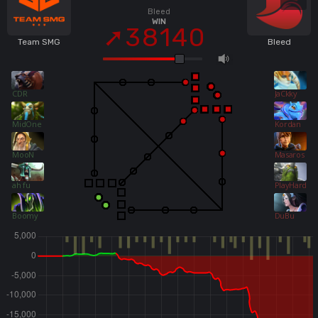
Bleed
WIN
38140
Team SMG
Bleed
CDR
JaCkky
MidOne
Kordan
MooN
Masaros
ah fu
PlayHard
Boomy
DuBu