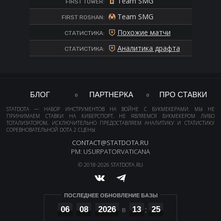
Team SMG
FIRST TOWER:
Team SMG
FIRST ROSHAN:
Похожие матчи
СТАТИСТИКА:
Аналитика драфта
СТАТИСТИКА:
БЛОГ
ПАРТНЕРКА
ПРО СТАВКИ
STATDOTA — НАБОР ИНСТРУМЕНТОВ НА ВОЙНЕ С БУКМЕКЕРАМИ. МЫ НЕ
ПРИНИМАЕМ СТАВКИ НА КИБЕРСПОРТ, НЕ ЯВЛЯЕМСЯ БУКМЕКЕРОМ ЛИБО
ТОТАЛИЗАТОРОМ, ИСКЛЮЧИТЕЛЬНО ПРЕДОСТАВЛЯЕМ АНАЛИТИКУ И СТАТИСТИКУ
СОРЕВНОВАТЕЛЬНОЙ DOTA 2 СЦЕНЫ.
CONTACT@STATDOTA.RU
PM: USURPATORVATICANA
© 2018-2026 STATDOTA.RU
ПОСЛЕДНЕЕ ОБНОВЛЕНИЕ БАЗЫ
06
08
2026
13
25