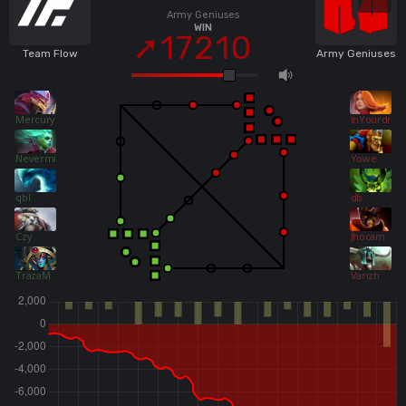
Army Geniuses
WIN
17210
Team Flow
Army Geniuses
Mercury
inYourdrea
Nevermine
Yowe
qbl
db
Czy
Jhocam
TrazaM
Varizh