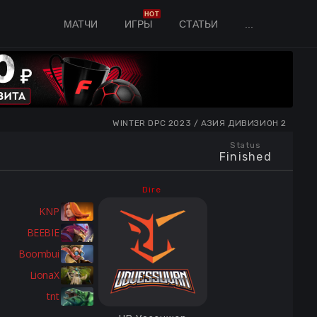
HOT
МАТЧИ
ИГРЫ
СТАТЬИ
...
WINTER DPC 2023 / АЗИЯ ДИВИЗИОН 2
Status
Finished
Dire
KNP
BEEBIE
Boombui
LionaX
tnt