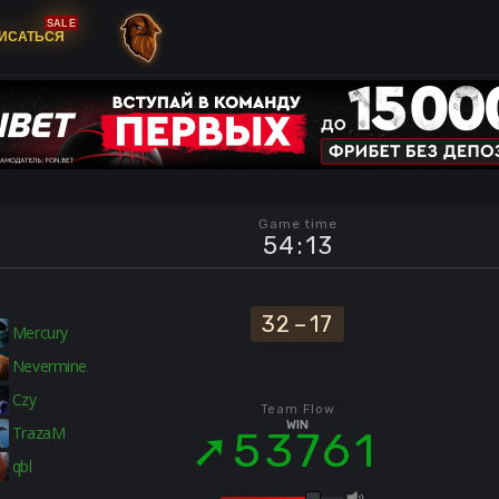
SALE
ИСАТЬСЯ
Game time
54
:
13
32
–
17
Mercury
Nevermine
Czy
Team Flow
WIN
TrazaM
53761
qbl