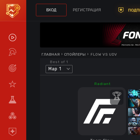
ВХОД
РЕГИСТРАЦИЯ
ПОДП
СПОЙЛЕРЫ
ТУРНИРЫ
ГЛАВНАЯ
СПОЙЛЕРЫ
FLOW VS UDV
Best of 1
Map 1
LIVE
СТАТИСТИКА
Radiant
КОМАНДЫ
МЕТА
СРАВНИТЬ
КОМАНДЫ
ПОДПИСКА