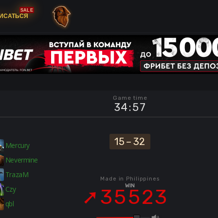
SALE
ИСАТЬСЯ
Game time
34
:
57
15
–
32
Mercury
Nevermine
TrazaM
Made in Philippines
WIN
Czy
35523
qbl