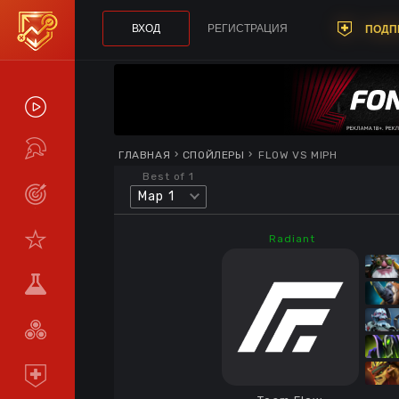
ВХОД
РЕГИСТРАЦИЯ
ПОДП
СПОЙЛЕРЫ
ТУРНИРЫ
ГЛАВНАЯ
СПОЙЛЕРЫ
FLOW VS MIPH
Best of 1
Map 1
LIVE
СТАТИСТИКА
Radiant
КОМАНДЫ
МЕТА
СРАВНИТЬ
КОМАНДЫ
ПОДПИСКА