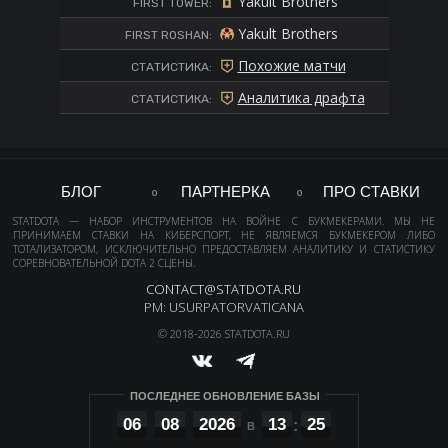
Yakult Brothers
FIRST TOWER:
Yakult Brothers
FIRST ROSHAN:
Похожие матчи
СТАТИСТИКА:
Аналитика драфта
СТАТИСТИКА:
БЛОГ
ПАРТНЕРКА
ПРО СТАВКИ
STATDOTA — НАБОР ИНСТРУМЕНТОВ НА ВОЙНЕ С БУКМЕКЕРАМИ. МЫ НЕ
ПРИНИМАЕМ СТАВКИ НА КИБЕРСПОРТ, НЕ ЯВЛЯЕМСЯ БУКМЕКЕРОМ ЛИБО
ТОТАЛИЗАТОРОМ, ИСКЛЮЧИТЕЛЬНО ПРЕДОСТАВЛЯЕМ АНАЛИТИКУ И СТАТИСТИКУ
СОРЕВНОВАТЕЛЬНОЙ DOTA 2 СЦЕНЫ.
CONTACT@STATDOTA.RU
PM: USURPATORVATICANA
© 2018-2026 STATDOTA.RU
ПОСЛЕДНЕЕ ОБНОВЛЕНИЕ БАЗЫ
06
08
2026
13
25