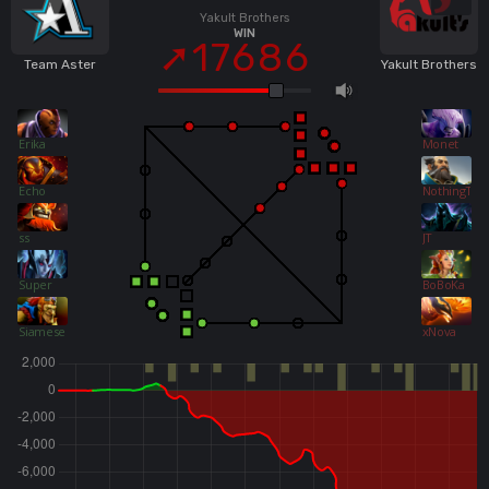
Yakult Brothers
WIN
17686
Team Aster
Yakult Brothers
Erika
Monet
Echo
NothingToS
ss
JT
Super
BoBoKa
Siamese.C
xNova