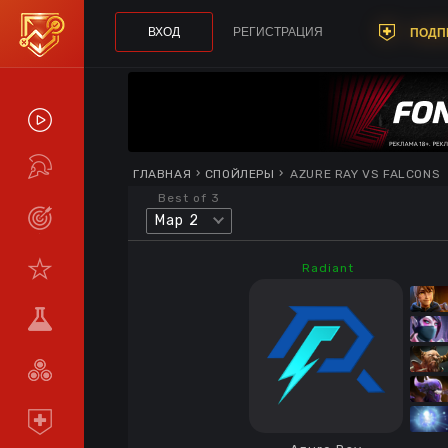
ВХОД
РЕГИСТРАЦИЯ
ПОДП
СПОЙЛЕРЫ
ТУРНИРЫ
ГЛАВНАЯ
СПОЙЛЕРЫ
AZURE RAY VS FALCONS
Best of 3
Map 2
LIVE
СТАТИСТИКА
Radiant
КОМАНДЫ
МЕТА
СРАВНИТЬ
КОМАНДЫ
ПОДПИСКА