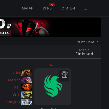
HOT
МАТЧИ
ИГРЫ
СТАТЬИ
...
ELITE LEAGUE
Status
Finished
Dire
skiter
Malr1ne
ATF
Cr1t-
Sneyking