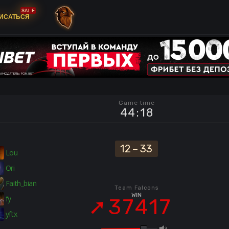
SALE
ИСАТЬСЯ
Game time
44
:
18
12
–
33
Lou
Ori
Faith_bian
Team Falcons
WIN
fy
37417
yftx