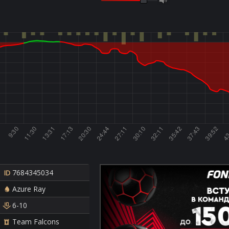
7684345034
Azure Ray
6-10
Team Falcons