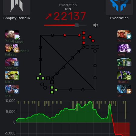
Execration
WIN
22137
Shopify Rebellion
Execration
Yopaj
Denzsanity
Pakazs
lewis
Saberlight
Tino
Kitrak
Shanks
skem
cml