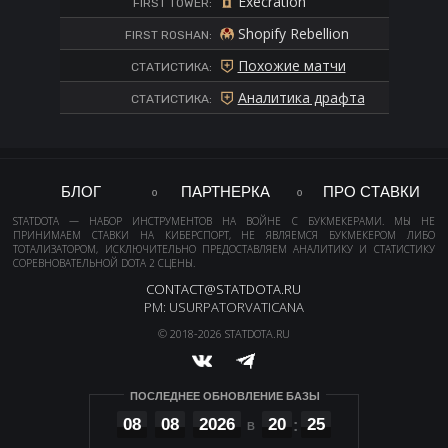
Execration
FIRST TOWER:
Shopify Rebellion
FIRST ROSHAN:
Похожие матчи
СТАТИСТИКА:
Аналитика драфта
СТАТИСТИКА:
БЛОГ
ПАРТНЕРКА
ПРО СТАВКИ
STATDOTA — НАБОР ИНСТРУМЕНТОВ НА ВОЙНЕ С БУКМЕКЕРАМИ. МЫ НЕ
ПРИНИМАЕМ СТАВКИ НА КИБЕРСПОРТ, НЕ ЯВЛЯЕМСЯ БУКМЕКЕРОМ ЛИБО
ТОТАЛИЗАТОРОМ, ИСКЛЮЧИТЕЛЬНО ПРЕДОСТАВЛЯЕМ АНАЛИТИКУ И СТАТИСТИКУ
СОРЕВНОВАТЕЛЬНОЙ DOTA 2 СЦЕНЫ.
CONTACT@STATDOTA.RU
PM: USURPATORVATICANA
© 2018-2026 STATDOTA.RU
ПОСЛЕДНЕЕ ОБНОВЛЕНИЕ БАЗЫ
08
08
2026
20
25