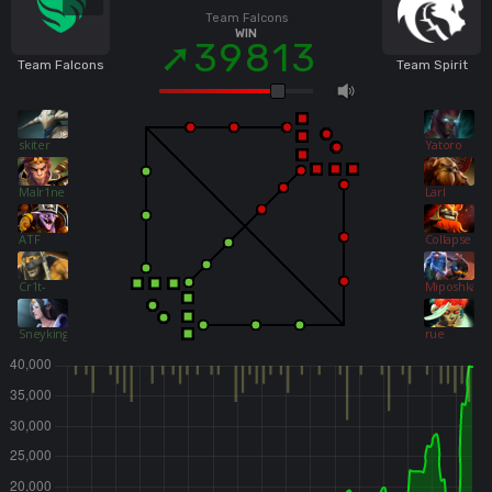
Team Falcons
WIN
39813
Team Falcons
Team Spirit
skiter
Yatoro
Malr1ne
Larl
ATF
Collapse
Cr1t-
Miposhka
Sneyking
rue