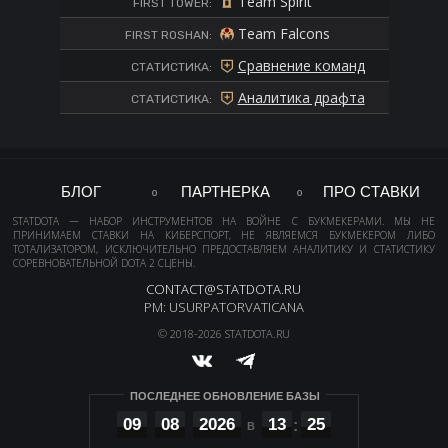
Team Spirit
FIRST TOWER:
Team Falcons
FIRST ROSHAN:
Сравнение команд
СТАТИСТИКА:
Аналитика драфта
СТАТИСТИКА:
БЛОГ
ПАРТНЕРКА
ПРО СТАВКИ
STATDOTA — НАБОР ИНСТРУМЕНТОВ НА ВОЙНЕ С БУКМЕКЕРАМИ. МЫ НЕ
ПРИНИМАЕМ СТАВКИ НА КИБЕРСПОРТ, НЕ ЯВЛЯЕМСЯ БУКМЕКЕРОМ ЛИБО
ТОТАЛИЗАТОРОМ, ИСКЛЮЧИТЕЛЬНО ПРЕДОСТАВЛЯЕМ АНАЛИТИКУ И СТАТИСТИКУ
СОРЕВНОВАТЕЛЬНОЙ DOTA 2 СЦЕНЫ.
CONTACT@STATDOTA.RU
PM: USURPATORVATICANA
© 2018-2026 STATDOTA.RU
ПОСЛЕДНЕЕ ОБНОВЛЕНИЕ БАЗЫ
09
08
2026
13
25