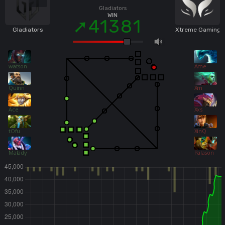
Gladiators
WIN
41381
Gladiators
Xtreme Gaming
watson
Ame
Quinn
Xm
Ace
Xxs
tOfu
XinQ
Malady
Palason