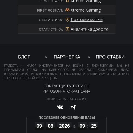
Xtreme Gaming
FIRST TOWER:
Xtreme Gaming
FIRST ROSHAN:
Похожие матчи
СТАТИСТИКА:
Аналитика драфта
СТАТИСТИКА:
БЛОГ
ПАРТНЕРКА
ПРО СТАВКИ
STATDOTA — НАБОР ИНСТРУМЕНТОВ НА ВОЙНЕ С БУКМЕКЕРАМИ. МЫ НЕ
ПРИНИМАЕМ СТАВКИ НА КИБЕРСПОРТ, НЕ ЯВЛЯЕМСЯ БУКМЕКЕРОМ ЛИБО
ТОТАЛИЗАТОРОМ, ИСКЛЮЧИТЕЛЬНО ПРЕДОСТАВЛЯЕМ АНАЛИТИКУ И СТАТИСТИКУ
СОРЕВНОВАТЕЛЬНОЙ DOTA 2 СЦЕНЫ.
CONTACT@STATDOTA.RU
PM: USURPATORVATICANA
© 2018-2026 STATDOTA.RU
ПОСЛЕДНЕЕ ОБНОВЛЕНИЕ БАЗЫ
09
08
2026
09
25