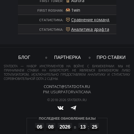
Aurora
FIRST TOWER:
1win
FIRST ROSHAN:
Сравнение команд
СТАТИСТИКА:
Аналитика драфта
СТАТИСТИКА:
БЛОГ
ПАРТНЕРКА
ПРО СТАВКИ
STATDOTA — НАБОР ИНСТРУМЕНТОВ НА ВОЙНЕ С БУКМЕКЕРАМИ. МЫ НЕ
ПРИНИМАЕМ СТАВКИ НА КИБЕРСПОРТ, НЕ ЯВЛЯЕМСЯ БУКМЕКЕРОМ ЛИБО
ТОТАЛИЗАТОРОМ, ИСКЛЮЧИТЕЛЬНО ПРЕДОСТАВЛЯЕМ АНАЛИТИКУ И СТАТИСТИКУ
СОРЕВНОВАТЕЛЬНОЙ DOTA 2 СЦЕНЫ.
CONTACT@STATDOTA.RU
PM: USURPATORVATICANA
© 2018-2026 STATDOTA.RU
ПОСЛЕДНЕЕ ОБНОВЛЕНИЕ БАЗЫ
06
08
2026
13
25