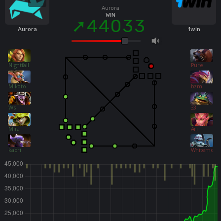
Aurora
WIN
44033
Aurora
1win
Nightfall
Pure
Mikoto
bzm
Ws
33
Mira
Ari
kaori
Whitemon