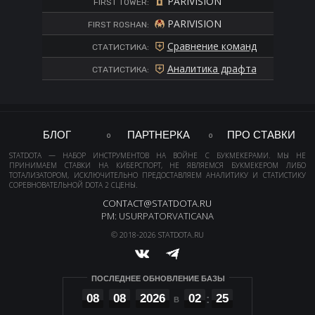
PARIVISION
FIRST TOWER:
PARIVISION
FIRST ROSHAN:
Сравнение команд
СТАТИСТИКА:
Аналитика драфта
СТАТИСТИКА:
БЛОГ
ПАРТНЕРКА
ПРО СТАВКИ
STATDOTA — НАБОР ИНСТРУМЕНТОВ НА ВОЙНЕ С БУКМЕКЕРАМИ. МЫ НЕ
ПРИНИМАЕМ СТАВКИ НА КИБЕРСПОРТ, НЕ ЯВЛЯЕМСЯ БУКМЕКЕРОМ ЛИБО
ТОТАЛИЗАТОРОМ, ИСКЛЮЧИТЕЛЬНО ПРЕДОСТАВЛЯЕМ АНАЛИТИКУ И СТАТИСТИКУ
СОРЕВНОВАТЕЛЬНОЙ DOTA 2 СЦЕНЫ.
CONTACT@STATDOTA.RU
PM: USURPATORVATICANA
© 2018-2026 STATDOTA.RU
ПОСЛЕДНЕЕ ОБНОВЛЕНИЕ БАЗЫ
08
08
2026
02
25