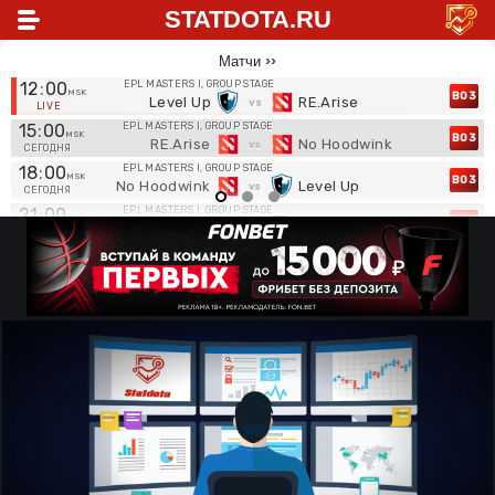
STATDOTA.RU
Матчи
12
:
00
EPL MASTERS I, GROUP STAGE
BO3
Level Up
RE.Arise
LIVE
15
:
00
EPL MASTERS I, GROUP STAGE
BO3
RE.Arise
No Hoodwink
СЕГОДНЯ
18
:
00
EPL MASTERS I, GROUP STAGE
BO3
No Hoodwink
Level Up
СЕГОДНЯ
21
:
00
EPL MASTERS I, GROUP STAGE
BO3
Ilbirs eSports
Poor Rangers
СЕГОДНЯ
12
:
00
EPL MASTERS I, GROUP STAGE
BO3
Zero.T
No Hoodwink
ЗАВТРА
15
:
00
EPL MASTERS I, GROUP STAGE
BO3
Ilbirs eSports
Syntax
ЗАВТРА
18
:
00
EPL MASTERS I, GROUP STAGE
BO3
Poor Rangers
Team Jenz
ЗАВТРА