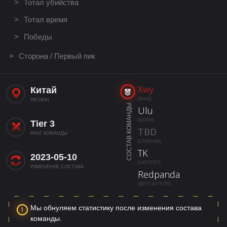
Тотал убийства
Тотал время
Победы
Сторона / Первый пик
Xwy
Китай
[МИД]
РЕГИОН
СОСТАВ КОМАНДЫ
Ulu
[КЕРРИ]
Tier 3
TBD
РАНГ КОМАНДЫ
[СЛОЖНАЯ]
TK
2023-05-10
[САППОРТ]
ИЗМЕНЕНИЕ СОСТАВА
Redpanda
[ФУЛ САППОРТ]
Мы обнуляем статистику после изменения состава
команды.