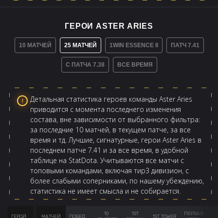
ГЕРОИ ASTER ARIES
10 МАТЧЕЙ
25 МАТЧЕЙ
1WIN ESSENCE II
ПАТЧ 7.41
С ПАТЧА 7.38
ВСЕ ВРЕМЯ
Детальная статистика героев команды Aster Aries
приводится с момента последнего изменения
состава, вне зависимости от выбранного фильтра:
за последние 10 матчей, в текущем патче, за все
время и тд. Лучшие, сигнатурные, герои Aster Aries в
последнем патче 7.41 и за все время, в удобной
таблице на StatDota. Учитываются все матчи с
топовыми командами, включая тир3 дивизион, с
более слабыми соперниками, по нашему убеждению,
статистика не имеет смысла и не собирается.
10
1ST
ПЕРВАЯ
ГЕРОЙ
МАТЧЕЙ
ПОБЕД
1ST TOWER
AV