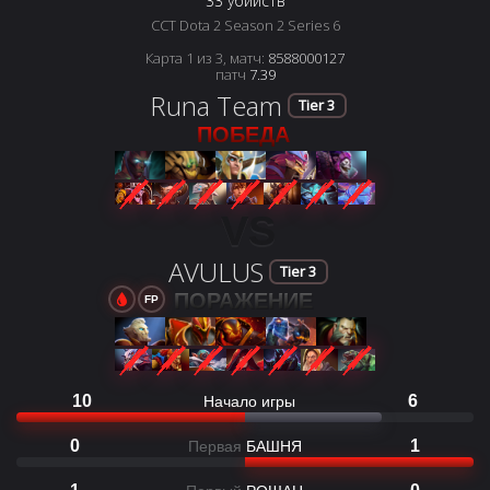
33 убийств
CCT Dota 2 Season 2 Series 6
Карта 1 из 3, матч:
8588000127
патч
7.39
Runa Team
Tier 3
ПОБЕДА
VS
AVULUS
Tier 3
ПОРАЖЕНИЕ
FP
10
6
Начало игры
0
1
Первая
БАШНЯ