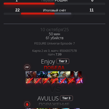
1
0
Первый
РОШАН
22
11
Итоговый счёт
10 октября'25
50 мин
61 убийств
FISSURE Universe Episode 7
Карта 2 из 3, матч: 8504307578
патч
7.39
Enjoy
Tier 3
ПОБЕДА
FP
VS
AVULUS
Tier 3
ПОРАЖЕНИЕ