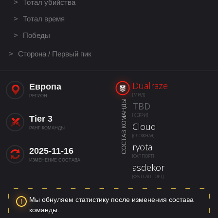
Тотал убийства
Тотал время
Победы
Сторона / Первый пик
Dualraze
Европа
[МИД]
РЕГИОН
СОСТАВ КОМАНДЫ
TBD
[КЕРРИ]
Tier 3
Cloud
РАНГ КОМАНДЫ
[СЛОЖНАЯ]
ryota
2025-11-16
[САППОРТ]
ИЗМЕНЕНИЕ СОСТАВА
asdekor
[ФУЛ САППОРТ]
Мы обнуляем статистику после изменения состава
команды.