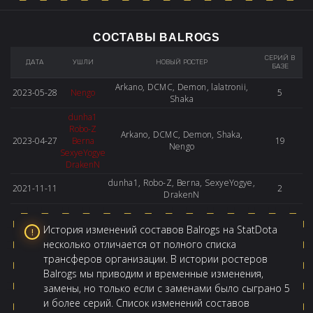
СОСТАВЫ BALROGS
СЕРИЙ В
ДАТА
УШЛИ
НОВЫЙ РОСТЕР
БАЗЕ
Arkano, DCMC, Demon, lalatronii,
2023-05-28
Nengo
5
Shaka
dunha1
Robo-Z
Arkano, DCMC, Demon, Shaka,
2023-04-27
Berna
19
Nengo
SexyeYogye
DrakenN
dunha1, Robo-Z, Berna, SexyeYogye,
2021-11-11
2
DrakenN
История изменений составов Balrogs на StatDota
несколько отличается от полного списка
трансферов организации. В истории ростеров
Balrogs мы приводим и временные изменения,
замены, но только если с заменами было сыграно 5
и более серий. Список изменений составов