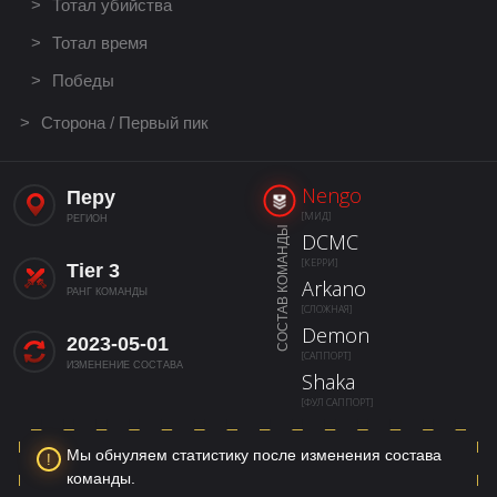
Тотал убийства
Тотал время
Победы
Сторона / Первый пик
Nengo
Перу
[МИД]
РЕГИОН
СОСТАВ КОМАНДЫ
DCMC
[КЕРРИ]
Tier 3
Arkano
РАНГ КОМАНДЫ
[СЛОЖНАЯ]
Demon
2023-05-01
[САППОРТ]
ИЗМЕНЕНИЕ СОСТАВА
Shaka
[ФУЛ САППОРТ]
Мы обнуляем статистику после изменения состава
команды.