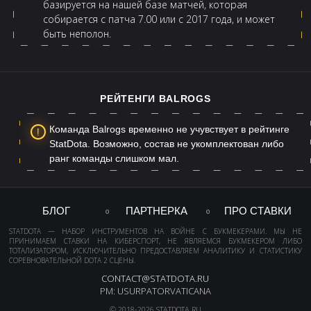
базируется на нашей базе матчей, которая
собирается с патча 7.00 или с 2017 года, и может
быть неполон.
РЕЙТЕНГИ BALROGS
Команда Balrogs временно не учувствует в рейтинге
StatDota. Возможно, состав не укомплектован либо
ранг команды слишком мал.
БЛОГ
ПАРТНЕРКА
ПРО СТАВКИ
STATDOTA — НАБОР ИНСТРУМЕНТОВ НА ВОЙНЕ С БУКМЕКЕРАМИ. МЫ НЕ
ПРИНИМАЕМ СТАВКИ НА КИБЕРСПОРТ, НЕ ЯВЛЯЕМСЯ БУКМЕКЕРОМ ЛИБО
ТОТАЛИЗАТОРОМ, ИСКЛЮЧИТЕЛЬНО ПРЕДОСТАВЛЯЕМ АНАЛИТИКУ И СТАТИСТИКУ
СОРЕВНОВАТЕЛЬНОЙ DOTA 2 СЦЕНЫ.
CONTACT@STATDOTA.RU
PM: USURPATORVATICANA
© 2018-2026 STATDOTA.RU