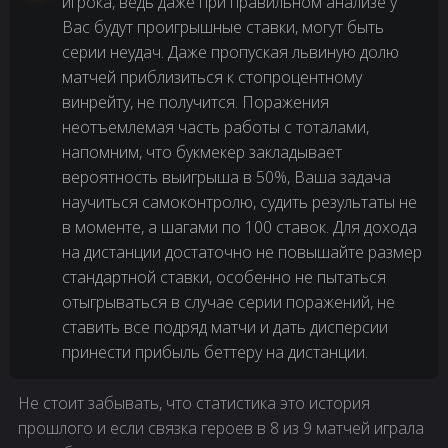
игрока, ведь даже при правильном анализе у
Вас будут проигрышные ставки, могут быть
серии неудач. Даже пропуская львиную долю
матчей приблизиться к стопроцентному
винрейту, не получится. Поражения
неотъемлемая часть работы с тоталами,
напомним, что букмекер закладывает
вероятность выигрыша в 50%, Ваша задача
научиться самоконтролю, судить результаты не
в моменте, а шагами по 100 ставок. Для дохода
на дистанции достаточно не повышайте размер
стандартной ставки, особенно не пытаться
отыгрываться в случае серии поражений, не
ставить все подряд матчи и дать дисперсии
принести прибыль беттеру на дистанции.
Не стоит забывать, что статистика это история
прошлого и если связка героев в 8 из 9 матчей играла