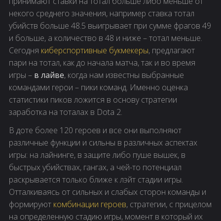
принимают ставки на тотал больше либо меньше от
некого среднего значения, например ставка тотал
убийств больше 48.5 выигрывает при сумме фрагов 49
и больше, а количество в 48 и ниже – тотал меньше.
Сегодня
киберспортивные букмекеры
, предлагают
пари на тотал, как до начала матча, так и во время
игры –
в лайве
, когда нам известны выбранные
командами герои – пики команд. Именно оценка
статистики пиков ложится в основу стратегии
заработка на тоталах в Dota 2.
В доте более 120 героев и все они выполняют
различные функции и сильны в различных аспектах
игры: на лайнинге, в защите либо пуше вышек, в
быстрых убийствах, гангах, а чей-то потенциал
раскрывается только ближе к лэйт стадии игры.
Отталкиваясь от сильных и слабых сторон команды и
формируют
комбинации героев
, стратегии, с прицелом
на определенную стадию игры, момент в который их