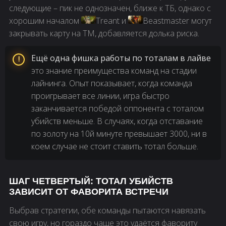
следующие – пик не однозначен, ближе к ТБ, однако с
хорошим началом
Treant и
Beastmaster могут
закрывать карту на ТМ, добавляется долька риска.
Ещё одна фишка работы по тоталам в лайве
это знание преимущества команд на стадии
лайнинга. Опыт показывает, когда команда
проигрывает все линии, игра быстро
заканчивается победой оппонента с тоталом
убийств меньше. В случаях, когда отставание
по золоту на 10й минуте превышает 3000, ни в
коем случае не стоит ставить тотал больше.
ШАГ ЧЕТВЕРТЫЙ: ТОТАЛ УБИЙСТВ
ЗАВИСИТ ОТ ФАВОРИТА ВСТРЕЧИ
Выбрав стратегии, обе команды пытаются навязать
свою игру, но гораздо чаще это удаётся фавориту