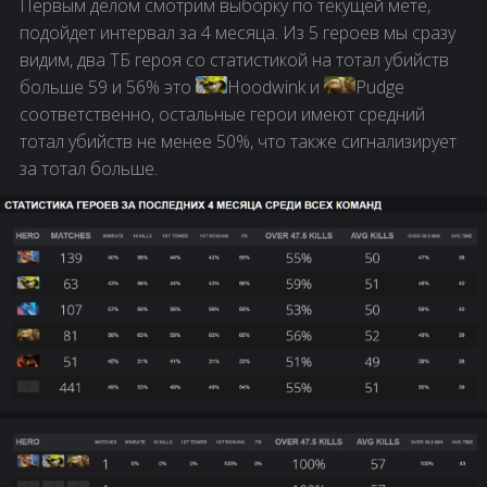
Первым делом смотрим выборку по текущей мете,
подойдет интервал за 4 месяца. Из 5 героев мы сразу
видим, два ТБ героя со статистикой на тотал убийств
больше 59 и 56% это
Hoodwink и
Pudge
соответственно, остальные герои имеют средний
тотал убийств не менее 50%, что также сигнализирует
за тотал больше.