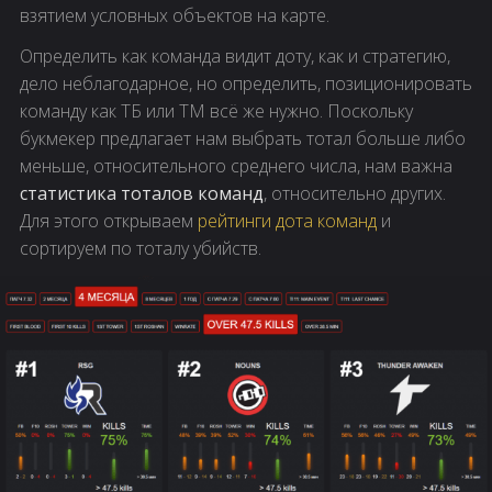
взятием условных объектов на карте.
Определить как команда видит доту, как и стратегию,
дело неблагодарное, но определить, позиционировать
команду как ТБ или ТМ всё же нужно. Поскольку
букмекер предлагает нам выбрать тотал больше либо
меньше, относительного среднего числа, нам важна
статистика тоталов команд
, относительно других.
Для этого открываем
рейтинги дота команд
и
сортируем по тоталу убийств.