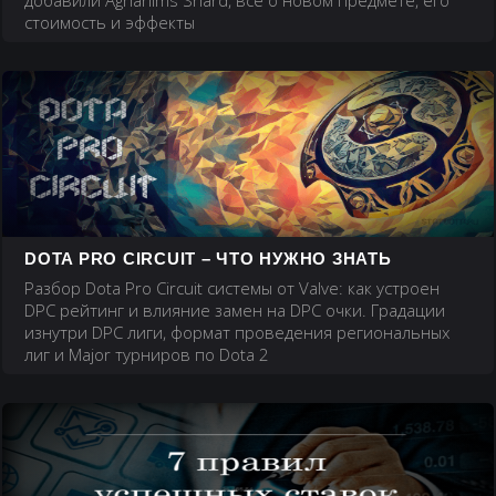
добавили Aghanims Shard, все о новом предмете, его
стоимость и эффекты
DOTA PRO CIRCUIT – ЧТО НУЖНО ЗНАТЬ
Разбор Dota Pro Circuit системы от Valve: как устроен
DPC рейтинг и влияние замен на DPC очки. Градации
изнутри DPC лиги, формат проведения региональных
лиг и Major турниров по Dota 2