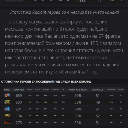
Статистика Radiant героев за 4 месяца без учёта команд
Поскольку мы указываем выборку из последних
месяцев, комбинаций по 3 героя будет найдено
немного, для пика Radiant это один матч на 57 фрагов,
при предлагаемой букмекером линии в 47.5 с запасом
на тотал больше. С точки зрения статистики, один матч
или пара патчей это ничего, поэтому несколько
размывая мету и увеличивая количество совпадений –
проверяем статистику комбинаций за 1 год.