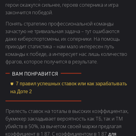
герои окажутся сильнее, героев соперника и игра
закончится победой.
Понять стратегию профессиональной команды
зачастую не тривиальная задача – тут ошибаются
даже киберспортсмены, их соперники. На помощь
приходит статистика – нам мало интересен путь
команды к победе, а интересует нас лишь количество
фрагов, которое получится в результате.
7 правил успешных ставок или как зарабатывать
на Доте 2
Прелесть ставок на тоталы в высоких коэффициентах,
букмекер закладывает вероятность как ТБ, так и ТМ
убийств в 50%, за вычетом своей маржи предлагая
коэффициент в 1.87. С коэффициентом в 1.87
для