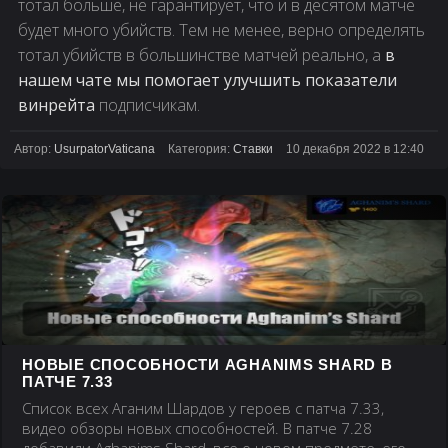
тотал больше, не гарантирует, что и в десятом матче
будет много убийств. Тем не менее, верно определять
тотал убийств в большинстве матчей реально, а
в
нашем чате мы помогает улучшить показатели
винрейта
подписчикам.
Автор:
UsurpatorVaticana
Категория:
Ставки
10 декабря 2022 в 12:40
НОВЫЕ СПОСОБНОСТИ AGHANIMS SHARD В
ПАТЧЕ 7.33
Список всех Аганим Шардов у героев с патча 7.33,
видео обзоры новых способностей. В патче 7.28