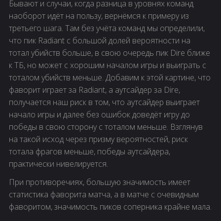
Бывают и случаи, когда разница в уровнях команд
наоборот идёт на пользу, вернёмся к примеру из
третьего шага. Там без учёта команд мы определили,
что пик Radiant с большой долей вероятности на
тотал убийств больше, в свою очередь пик Dire ближе
к ТБ, но может с хорошим началом игры и выиграть с
тоталом убийств меньше. Добавим к этой картине, что
фаворит играет за Radiant, а аутсайдер за Dire,
получается наш риск в том, что аутсайдер выиграет
начало игры и далее без ошибок доведёт игру до
победы в свою сторону с тоталом меньше. Взглянув
на такой исход через призму вероятностей, риск
тотала фрагов меньше, победы аутсайдера,
практически нивелируется.
При противоречиях, большую значимость имеет
статистика фаворита матча, а в матче с очевидным
фаворитом, значимость пиков соперника крайне мала.