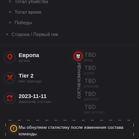
Тотал убийства
Тотал время
Победы
Сторона / Первый пик
TBD
Европа
[МИД]
РЕГИОН
СОСТАВ КОМАНДЫ
TBD
[КЕРРИ]
Tier 2
TBD
РАНГ КОМАНДЫ
[СЛОЖНАЯ]
TBD
2023-11-11
[САППОРТ]
ИЗМЕНЕНИЕ СОСТАВА
TBD
[ФУЛ САППОРТ]
Мы обнуляем статистику после изменения состава
команды.