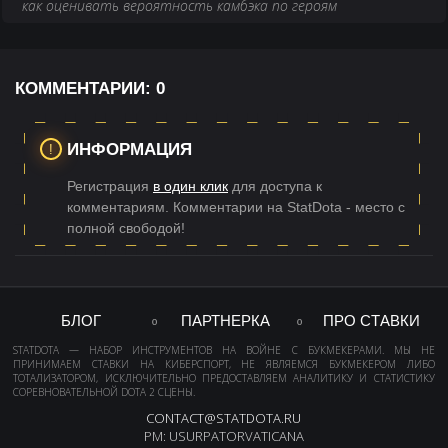
как оценивать вероятность камбэка по героям
КОММЕНТАРИИ:
0
ИНФОРМАЦИЯ
Регистрация
в один клик
для доступа к
комментариям. Комментарии на StatDota - место с
полной свободой!
БЛОГ
ПАРТНЕРКА
ПРО СТАВКИ
STATDOTA — НАБОР ИНСТРУМЕНТОВ НА ВОЙНЕ С БУКМЕКЕРАМИ. МЫ НЕ
ПРИНИМАЕМ СТАВКИ НА КИБЕРСПОРТ, НЕ ЯВЛЯЕМСЯ БУКМЕКЕРОМ ЛИБО
ТОТАЛИЗАТОРОМ, ИСКЛЮЧИТЕЛЬНО ПРЕДОСТАВЛЯЕМ АНАЛИТИКУ И СТАТИСТИКУ
СОРЕВНОВАТЕЛЬНОЙ DOTA 2 СЦЕНЫ.
CONTACT@STATDOTA.RU
PM: USURPATORVATICANA