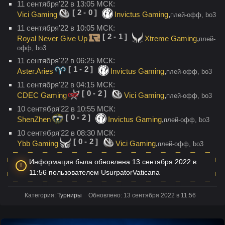
11 сентября'22 в 13:05 МСК:
[2-0]
Vici Gaming
Invictus Gaming
,
плей-офф, bo3
11 сентября'22 в 10:05 МСК:
[2-1]
Royal Never Give Up
Xtreme Gaming
,
плей-
офф, bo3
11 сентября'22 в 06:25 МСК:
[1-2]
Aster.Aries
Invictus Gaming
,
плей-офф, bo3
11 сентября'22 в 04:15 МСК:
[0-2]
CDEC Gaming
Vici Gaming
,
плей-офф, bo3
10 сентября'22 в 10:55 МСК:
[0-2]
ShenZhen
Invictus Gaming
,
плей-офф, bo3
10 сентября'22 в 08:30 МСК:
[0-2]
Ybb Gaming
Vici Gaming
,
плей-офф, bo3
Информация была обновлена 13 сентября 2022 в
11:56 пользователем UsurpatorVaticana
Категория:
Турниры
Обновлено: 13 сентября 2022 в 11:56