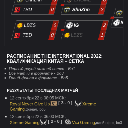
TBD
0
ShnZhn
2
S
IG
LBZS
IG
0
2
LBZS
TBD
0
1
РАСПИСАНИЕ THE INTERNATIONAL 2022:
КВАЛИФИКАЦИЯ КИТАЯ – СЕТКА
Первый раунд нижней сетке - Bo1
Все матчи в формате - Bo3
Гранд-финал в формате - Bo5
РЕЗУЛЬТАТЫ ПОСЛЕДНИХ МАТЧЕЙ
12 сентября'22 в 08:05 МСК:
[3-0]
Royal Never Give Up
Xtreme
Gaming
,
финал, bo5
12 сентября'22 в 06:00 МСК:
[2-0]
Xtreme Gaming
Vici Gaming
,
плей-офф, bo3