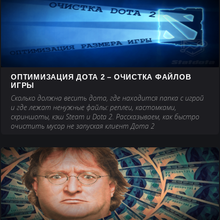
ОПТИМИЗАЦИЯ ДОТА 2 – ОЧИСТКА ФАЙЛОВ
ИГРЫ
Сколько должна весить дота, где находится папка с игрой
и где лежат ненужные файлы: реплеи, кастомками,
скриншоты, кэш Steam и Dota 2. Рассказываем, как быстро
очистить мусор не запуская клиент Дота 2