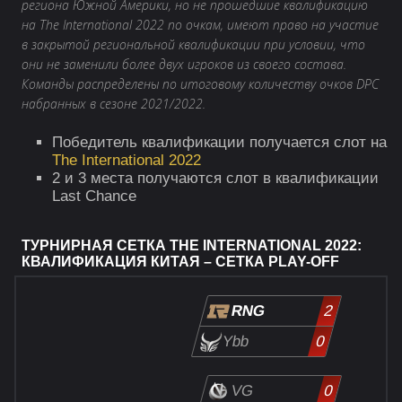
региона Южной Америки, но не прошедшие квалификацию
на The International 2022 по очкам, имеют право на участие
в закрытой региональной квалификации при условии, что
они не заменили более двух игроков из своего состава.
Команды распределены по итоговому количеству очков DPC
набранных в сезоне 2021/2022.
Победитель квалификации получается слот на
The International 2022
2 и 3 места получаются слот в квалификации
Last Chance
ТУРНИРНАЯ СЕТКА THE INTERNATIONAL 2022:
КВАЛИФИКАЦИЯ КИТАЯ – СЕТКА PLAY-OFF
RNG
2
Ybb
0
VG
0