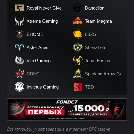
Royal Never Give Up
Dandelion
Xtreme Gaming
Team Magma
EHOME
LBZS
Aster Aries
ShenZhen
Vici Gaming
Team Fusion
CDEC
Sparking Arrow Gaming
Invictus Gaming
TBD
Все команды, участвовавшие в третьем DPC сезоне