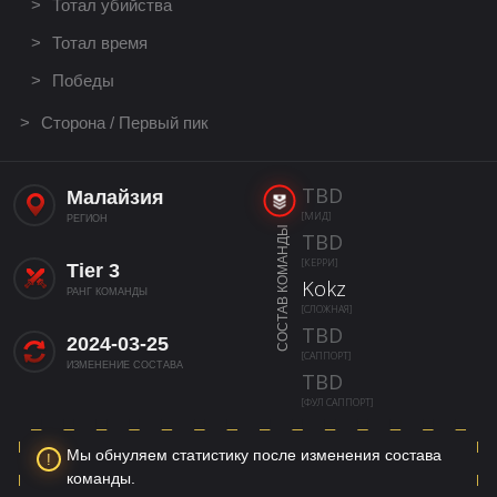
Тотал убийства
Тотал время
Победы
Сторона / Первый пик
TBD
Малайзия
[МИД]
РЕГИОН
СОСТАВ КОМАНДЫ
TBD
[КЕРРИ]
Tier 3
Kokz
РАНГ КОМАНДЫ
[СЛОЖНАЯ]
TBD
2024-03-25
[САППОРТ]
ИЗМЕНЕНИЕ СОСТАВА
TBD
[ФУЛ САППОРТ]
Мы обнуляем статистику после изменения состава
команды.