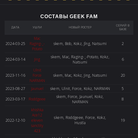
СОСТАВЫ GEEK FAM
СЕРИЙ В
ДАТА
УШЛИ
НОВЫЙ РОСТЕР
БАЗЕ
Mac
2024-03-25
Raging-_-
skem, Bob, Kokz, Jîng, Natsumi
2
Potato
skem, Mac, Raging-_-Potato, Kokz,
2024-03-14
Jing
6
Natsumi
Ulnit
2023-11-16
Force
skem, Mac, Kokz, Jing, Natsumi
20
NARMAN
2023-08-27
Jaunuel
skem, Ulnit, Force, Kokz, NARMAN
5
skem, Force, Jaunuel, Kokz,
2023-03-17
Roddgeee
8
NARMAN
khishka
Ace12
skem, Roddgeee, Force, Kokz,
2022-12-10
eleven
19
Hustla
sanctity
423