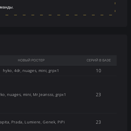
оманды.
НОВЫЙ РОСТЕР
СЕРИЙ В БАЗЕ
10
hyko, 4dr, nuages, mini, grpx1
23
ko, nuages, mini, Mr.Jeansss, grpx1
23
apita, Prada, Lumiere, Genek, PiPi