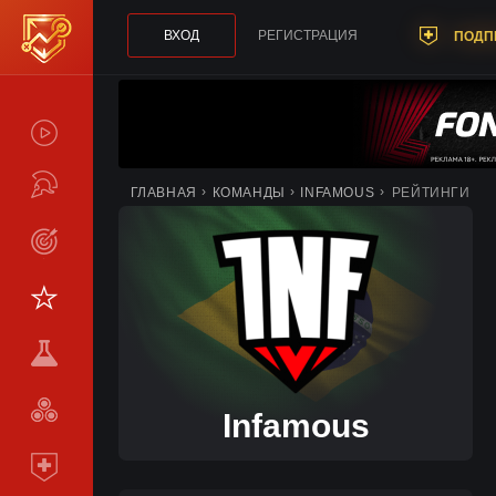
ВХОД
РЕГИСТРАЦИЯ
ПОДП
СПОЙЛЕРЫ
ТУРНИРЫ
ГЛАВНАЯ
КОМАНДЫ
INFAMOUS
РЕЙТИНГИ
LIVE
СТАТИСТИКА
КОМАНДЫ
МЕТА
СРАВНИТЬ
Infamous
КОМАНДЫ
ПОДПИСКА