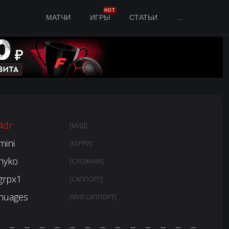
HOT
МАТЧИ
ИГРЫ
СТАТЬИ
...
4dr
[МИД]
mini
[КЕРРИ]
hyko
[СЛОЖНАЯ]
grpx1
[САППОРТ]
nuages
[ФУЛ САППОРТ]