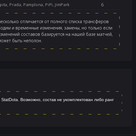
6
pita, Prada, Pamplona, PiPi, JimPark
несколько отличается от полного списка трансферов
одим и временные изменения, замены, но только если
изменений составов базируется на нашей базе матчей,
 может быть неполон.
 StatDota. Возможно, состав не укомплектован либо ранг