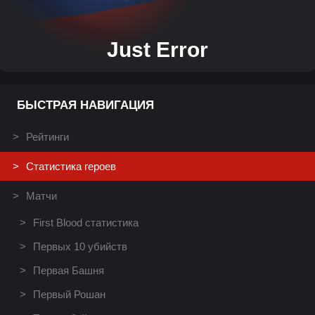
Just Error
БЫСТРАЯ НАВИГАЦИЯ
Рейтинги
Статистика героев
Матчи
First Blood статистика
Первых 10 убийств
Первая Башня
Первый Рошан