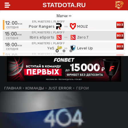
STATDOTA.RU
Матчи
12
:
00
EPL MASTERS I, PLAYOFF
BO3
Poor Rangers
MOUZ
СЕГОДНЯ
15
:
00
EPL MASTERS I, PLAYOFF
BO3
Ilbirs eSports
Zero.T
СЕГОДНЯ
18
:
00
EPL MASTERS I, PLAYOFF
BO3
YeS
Level Up
СЕГОДНЯ
21
:
00
EPL MASTERS I, PLAYOFF
BO3
Rune
NAVI
СЕГОДНЯ
12
:
00
EPL MASTERS I, PLAYOFF
BO3
TBD
TBD
ЗАВТРА
15
:
00
EPL MASTERS I, PLAYOFF
BO3
TBD
TBD
ЗАВТРА
18
:
00
EPL MASTERS I, PLAYOFF
ГЛАВНАЯ
КОМАНДЫ
JUST ERROR
ГЕРОИ
BO3
TBD
TBD
ЗАВТРА