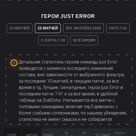
ГЕРОИ JUST ERROR
10 МАТЧЕЙ
25 МАТЧЕЙ
EPL MASTERS 2026
ПАТЧ 7.41
С ПАТЧА 7.38
ВСЕ ВРЕМЯ
Детальная статистика героев команды Just Error
приводится с момента последнего изменения
состава, вне зависимости от выбранного фильтра:
за последние 10 матчей, в текущем патче, за все
время и тд. Лучшие, сигнатурные, герои Just Error в
последнем патче 7.41 и за все время, в удобной
таблице на StatDota. Учитываются все матчи с
топовыми командами, включая тир3 дивизион, с
более слабыми соперниками, по нашему убеждению,
статистика не имеет смысла и не собирается.
10
1ST
ПЕРВАЯ
ГЕРОЙ
МАТЧЕЙ
ПОБЕД
1ST TOWER
AV