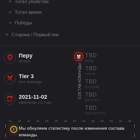
Тотал убийства
Тотал время
Победы
Сторона / Первый пик
TBD
Перу
[МИД]
РЕГИОН
СОСТАВ КОМАНДЫ
TBD
[КЕРРИ]
Tier 3
TBD
РАНГ КОМАНДЫ
[СЛОЖНАЯ]
TBD
2021-11-02
[САППОРТ]
ИЗМЕНЕНИЕ СОСТАВА
TBD
[ФУЛ САППОРТ]
Мы обнуляем статистику после изменения состава
команды.