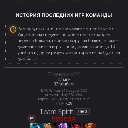
ИСТОРИЯ ПОСЛЕДНИХ ИГР КОМАНДЫ
Развернутая статистика последних матчей Live to
Win, включая сведения по объектам, кто забрал
первого Рошана, первым разрушил башню, а также
доминант начала игры – победитель в гонке до 10
убийств и другие результаты которые не найдутся на
дотабафф.
7 февраля'21
27 мин
33 убийств
DPC Winter 21 League (CIS)
presented by ESL One
Карта 3 из 3, матч: 5822601915
патч
7.28
Team Spirit
Tier 3
ПОБЕДА
FP