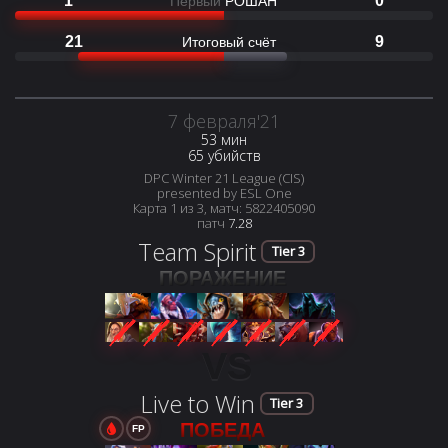
1
0
Первый
РОШАН
21
9
Итоговый счёт
7 февраля'21
53 мин
65 убийств
DPC Winter 21 League (CIS)
presented by ESL One
Карта 1 из 3, матч: 5822405090
патч
7.28
Team Spirit
Tier 3
ПОРАЖЕНИЕ
VS
Live to Win
Tier 3
ПОБЕДА
FP