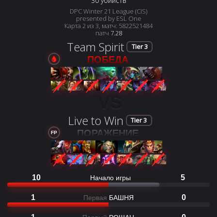
30 убийств
DPC Winter 21 League (CIS)
presented by ESL One
Карта 2 из 3, матч: 5822521484
патч
7.28
Team Spirit
Tier 3
ПОБЕДА
VS
Live to Win
Tier 3
ПОРАЖЕНИЕ
FP
10
5
Начало игры
1
0
Первая
БАШНЯ