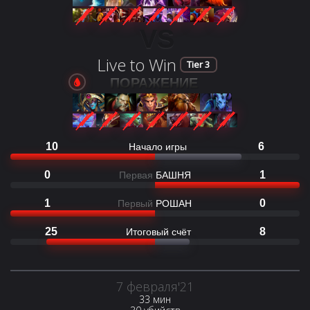
VS
Live to Win
Tier 3
ПОРАЖЕНИЕ
10
6
Начало игры
0
1
Первая
БАШНЯ
1
0
Первый
РОШАН
25
8
Итоговый счёт
7 февраля'21
33 мин