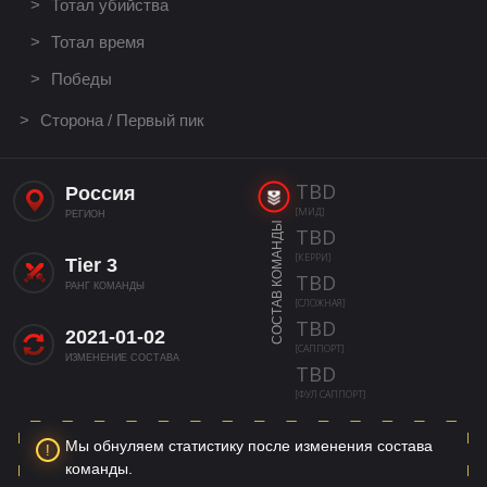
Тотал убийства
Тотал время
Победы
Сторона / Первый пик
TBD
Россия
[МИД]
РЕГИОН
СОСТАВ КОМАНДЫ
TBD
[КЕРРИ]
Tier 3
TBD
РАНГ КОМАНДЫ
[СЛОЖНАЯ]
TBD
2021-01-02
[САППОРТ]
ИЗМЕНЕНИЕ СОСТАВА
TBD
[ФУЛ САППОРТ]
Мы обнуляем статистику после изменения состава
команды.