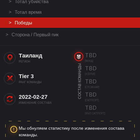
Тотал убийства
Тотал время
Победы
Сторона / Первый пик
TBD
Таиланд
[МИД]
РЕГИОН
СОСТАВ КОМАНДЫ
TBD
[КЕРРИ]
Tier 3
TBD
РАНГ КОМАНДЫ
[СЛОЖНАЯ]
TBD
2022-02-27
[САППОРТ]
ИЗМЕНЕНИЕ СОСТАВА
TBD
[ФУЛ САППОРТ]
Мы обнуляем статистику после изменения состава
команды.