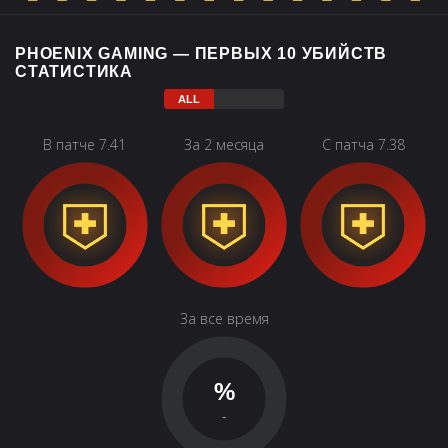
PHOENIX GAMING — ПЕРВЫХ 10 УБИЙСТВ
СТАТИСТИКА
В патче 7.41
За 2 месяца
С патча 7.38
За все время
%
-