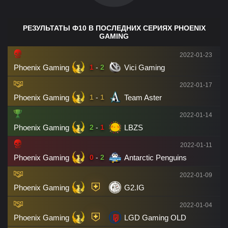
РЕЗУЛЬТАТЫ Ф10 В ПОСЛЕДНИХ СЕРИЯХ PHOENIX
GAMING
2022-01-23
Phoenix Gaming
Vici Gaming
1
-
2
2022-01-17
Phoenix Gaming
Team Aster
1
-
1
2022-01-14
Phoenix Gaming
LBZS
2
-
1
2022-01-11
Phoenix Gaming
Antarctic Penguins
0
-
2
2022-01-09
Phoenix Gaming
G2.IG
2022-01-04
Phoenix Gaming
LGD Gaming OLD