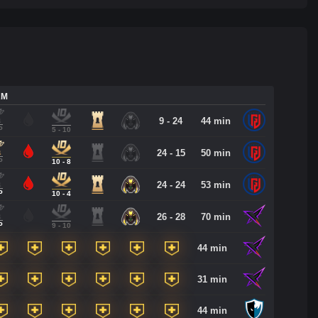
AM
9 - 24
44 min
P
5 - 10
24 - 15
50 min
P
10 - 8
24 - 24
53 min
P
10 - 4
26 - 28
70 min
P
9 - 10
44 min
31 min
44 min