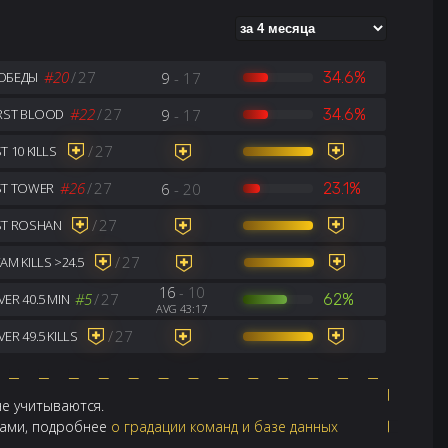
#20
/
27
9
- 17
34.6%
ОБЕДЫ
#22
/
27
9
- 17
34.6%
IRST BLOOD
/
27
T 10 KILLS
#26
/
27
6
- 20
23.1%
ST TOWER
/
27
ST ROSHAN
/
27
AM KILLS >24.5
16
- 10
#5
/
27
62%
ER 40.5 MIN
AVG 43:17
/
27
ER 49.5 KILLS
не учитываются.
ндами, подробнее
о градации команд и базе данных