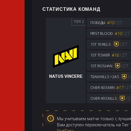
СТАТИСТИКА КОМАНД
TIER 2
#10
/
27
ПОБЕДЫ
#10
/
27
FIRST BLOOD
/
27
1ST 10 KILLS
#16
/
27
1ST TOWER
/
27
1ST ROSHAN
/
NATUS VINCERE
TEAM KILLS >24.5
#17
/
2
OVER 40.5 MIN
/
2
OVER 49.5 KILLS
Мы учитываем матчи только с лучшим
Вам доступен переключатель на Tier
StatDota
.