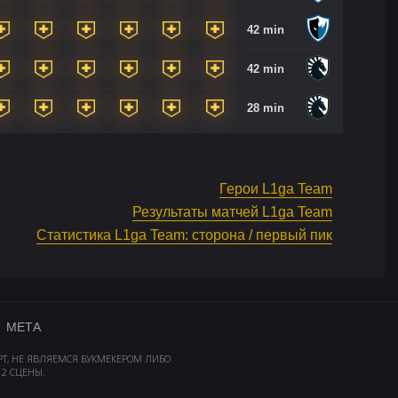
42 min
42 min
28 min
Герои L1ga Team
Результаты матчей L1ga Team
Статистика L1ga Team: сторона / первый пик
МЕТА
РТ, НЕ ЯВЛЯЕМСЯ БУКМЕКЕРОМ ЛИБО
2 СЦЕНЫ.