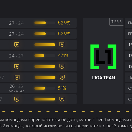
TIER 3
27
- 24
52.9%
П
27
- 24
52.9%
F
1S
24
- 27
47.1%
1
1
27
TE
L1GA TEAM
26
- 25
7
51%
OV
AVG 40:42
7
OV
и командами соревновательной доты, матчи с Tier 4 командами 
 1-2 команды, который исключает из выборки матчи с Tier 3 кома